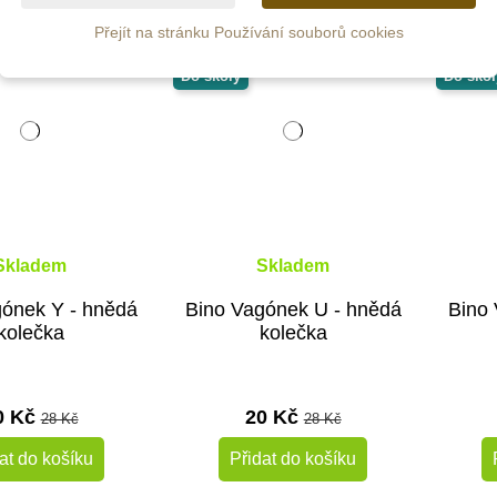
-30%
-30%
Přejít na stránku Používání souborů cookies
Výprodej
Výprod
Do školy
Do škol
Skladem
Skladem
gónek Y - hnědá
Bino Vagónek U - hnědá
Bino
kolečka
kolečka
0 Kč
20 Kč
28 Kč
28 Kč
at do košíku
Přidat do košíku