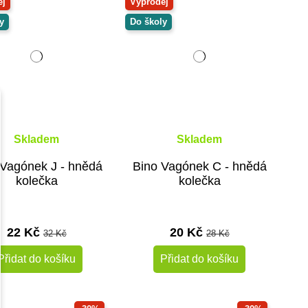
ej
Výprodej
y
Do školy
Skladem
Skladem
 Vagónek J - hnědá
Bino Vagónek C - hnědá
kolečka
kolečka
22 Kč
20 Kč
32 Kč
28 Kč
Přidat do košíku
Přidat do košíku