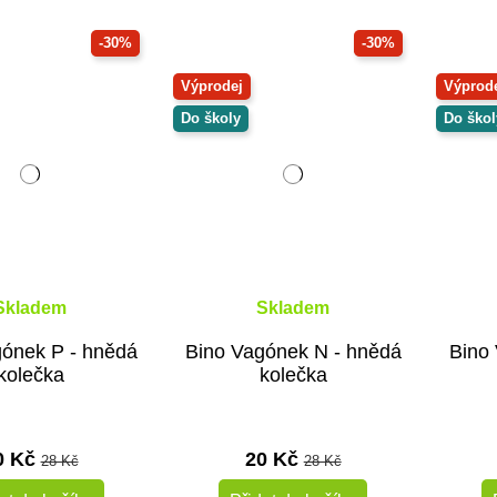
-30%
-30%
Výprodej
Výprod
Do školy
Do škol
Skladem
Skladem
gónek P - hnědá
Bino Vagónek N - hnědá
Bino
kolečka
kolečka
0 Kč
20 Kč
28 Kč
28 Kč