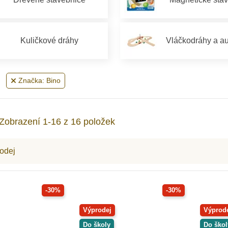
Kuličkové dráhy
Vláčkodráhy a a
Značka: Bino
Zobrazení 1-16 z 16 položek
odej
-30%
-30%
Výprodej
Výprod
Do školy
Do škol