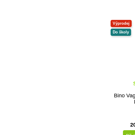
Výprodej
Do školy
Bino Va
2