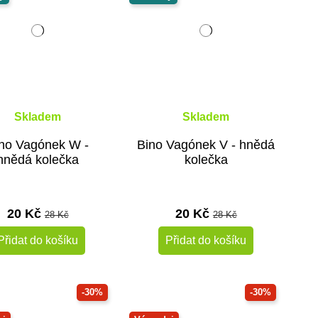
Skladem
Skladem
no Vagónek W -
Bino Vagónek V - hnědá
hnědá kolečka
kolečka
20 Kč
20 Kč
28 Kč
28 Kč
Přidat do košíku
Přidat do košíku
-30%
-30%