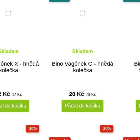
Skladem
Skladem
gónek X - hnědá
Bino Vagónek G - hnědá
Bi
kolečka
kolečka
2 Kč
20 Kč
32 Kč
28 Kč
at do košíku
Přidat do košíku
-30%
-30%