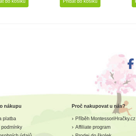
at do košíku
Přidat do košíku
 o nákupu
Proč nakupovat u nás?
 platba
Příběh MontessoriHračky.cz
 podmínky
Affiliate program
osobních údajů
Prodej do školek