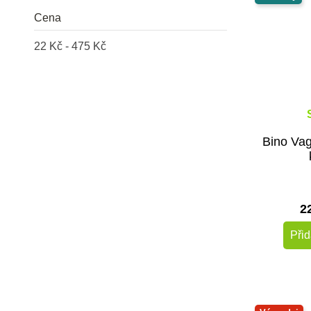
Cena
22 Kč - 475 Kč
Bino Va
2
Přid