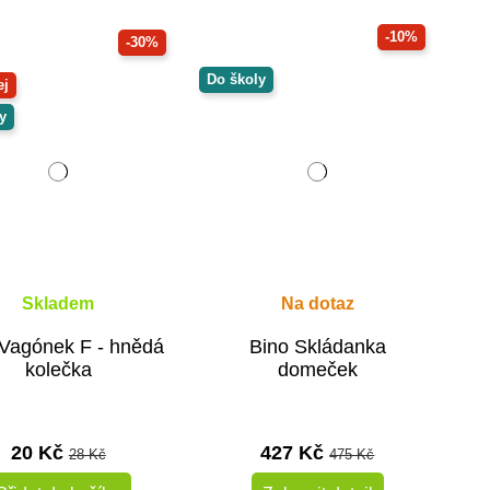
-10%
-30%
Do školy
ej
y
Skladem
Na dotaz
 Vagónek F - hnědá
Bino Skládanka
kolečka
domeček
20 Kč
427 Kč
28 Kč
475 Kč