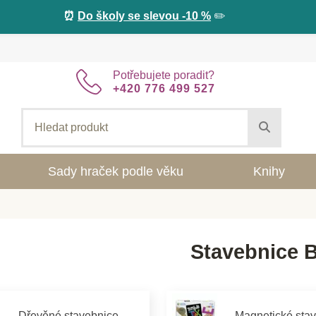
⏰
Do školy se slevou -10 %
✏️
Potřebujete poradit?
+420 776 499 527
Sady hraček podle věku
Knihy
Stavebnice 
Dřevěné stavebnice
Magnetické sta