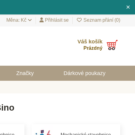
×
Měna: Kč
Přihlásit se
Seznam přání (
0
)
Váš košík
Prázdný
Značky
Dárkové poukazy
Bino
vebnice
Mechanické stavebnice