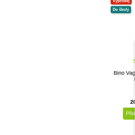
Výprodej
Do školy
Bino Va
2
Přid