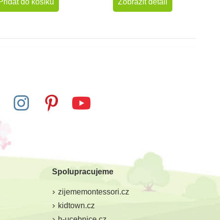
Přidat do košíku
Zobrazit detail
Spolupracujeme
zijememontessori.cz
kidtown.cz
h-ucebnice.cz