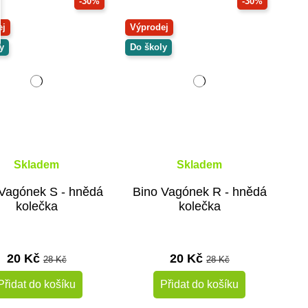
-30%
-30%
ej
Výprodej
y
Do školy
Skladem
Skladem
 Vagónek S - hnědá
Bino Vagónek R - hnědá
kolečka
kolečka
20 Kč
20 Kč
28 Kč
28 Kč
Přidat do košíku
Přidat do košíku