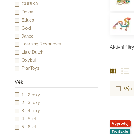
CUBIKA
Detoa
Educo
Goki
Janod
Learning Resources
Aktivní filtry
Little Dutch
Oxybul
PlanToys
Small Foot
Věk
Toys for Life
Výpr
Viga
1 - 2 roky
Voltík
2 - 3 roky
3 - 4 roky
4 - 5 let
Výprodej
5 - 6 let
Do školy