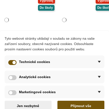
Výprodej
Výprod
Do školy
Do škol
Tyto webové stránky ukládají v souladu se zákony na vaše
zařízení soubory, obecně nazývané cookies. Odsouhlaste
Skladem
Skladem
prosím nastavení cookies souborů pro použití webu.
gónek Q - hnědá
Bino Vagónek H - hnědá
Bino
Technické cookies
kolečka
kolečka
Analytické cookies
0 Kč
20 Kč
28 Kč
28 Kč
at do košíku
Přidat do košíku
Marketingové cookies
Jen nezbytné
Přijmout vše