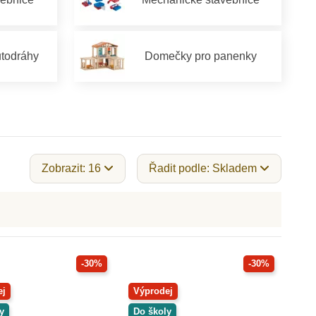
utodráhy
Domečky pro panenky
Zobrazit: 16
Řadit podle: Skladem
-30%
-30%
ej
Výprodej
y
Do školy