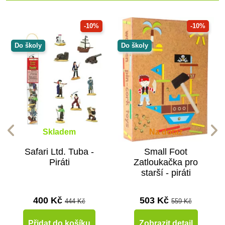
-10%
-10%
Do školy
Do školy
Skladem
Na dotaz
Safari Ltd. Tuba -
Small Foot
Piráti
Zatloukačka pro
starší - piráti
400 Kč
503 Kč
444 Kč
559 Kč
Přidat do košíku
Zobrazit detail