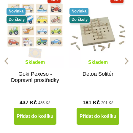
Novinka
Novinka
Do školy
Do školy
Skladem
Skladem
Goki Pexeso -
Detoa Solitér
Dopravní prostředky
437 Kč
181 Kč
485 Kč
201 Kč
Přidat do košíku
Přidat do košíku