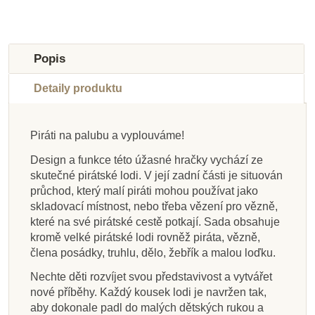
-10%
-10%
-10%
-10%
-10%
-10%
-10%
-10%
Do školy
Do školy
Do školy
Novinka
Doporučené
Doporučené
Do školy
Do školy
Popis
Do školy
Do školy
Do školy
Detaily produktu
Piráti na palubu a vyplouváme!
Design a funkce této úžasné hračky vychází ze
Na dotaz
Skladem
Skladem
Skladem
Na dotaz
Na dotaz
Skladem
Skladem
skutečné pirátské lodi. V její zadní části je situován
Small Foot Balanční
Goki Cestovní hra -
PlanToys Domino -
PlanToys
Goki Logické pexeso
Lesní svět Pexeso
Goki Dobrodružná
Goki Logická hra
průchod, který malí piráti mohou používat jako
Matematické bingo
kameny Adventure
Shut the box II
nálady
didaktická hra –
klasické - Lesní
- povolání
Logik
skladovací místnost, nebo třeba vězení pro vězně,
Farma, cirkus...
zvířátka
které na své pirátské cestě potkají. Sada obsahuje
kromě velké pirátské lodi rovněž piráta, vězně,
člena posádky, truhlu, dělo, žebřík a malou loďku.
1 274 Kč
1 831 Kč
369 Kč
752 Kč
869 Kč
707 Kč
369 Kč
664 Kč
410 Kč
835 Kč
1 415 Kč
2 034 Kč
965 Kč
785 Kč
410 Kč
738 Kč
Nechte děti rozvíjet svou představivost a vytvářet
Přidat do košíku
Přidat do košíku
Přidat do košíku
Zobrazit detail
Přidat do košíku
Přidat do košíku
Zobrazit detail
Zobrazit detail
nové příběhy. Každý kousek lodi je navržen tak,
aby dokonale padl do malých dětských rukou a