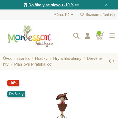
×
⏰
Do školy se slevou -10 %
✏️
Měna: Kč
Seznam přání (
0
)
Úvodní stránka
Hračky
Hry a hlavolamy
Dřevěné
hry
PlanToys Pirátská loď
-10%
Do školy