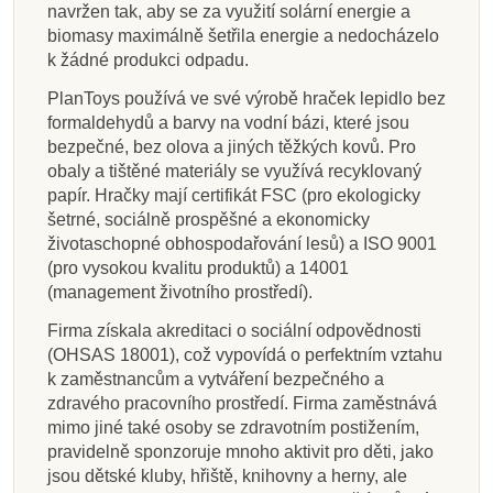
navržen tak, aby se za využití solární energie a
biomasy maximálně šetřila energie a nedocházelo
k žádné produkci odpadu.
PlanToys používá ve své výrobě hraček lepidlo bez
formaldehydů a barvy na vodní bázi, které jsou
bezpečné, bez olova a jiných těžkých kovů. Pro
obaly a tištěné materiály se využívá recyklovaný
papír. Hračky mají certifikát FSC (pro ekologicky
šetrné, sociálně prospěšné a ekonomicky
životaschopné obhospodařování lesů) a ISO 9001
(pro vysokou kvalitu produktů) a 14001
(management životního prostředí).
Firma získala akreditaci o sociální odpovědnosti
(OHSAS 18001), což vypovídá o perfektním vztahu
k zaměstnancům a vytváření bezpečného a
zdravého pracovního prostředí. Firma zaměstnává
mimo jiné také osoby se zdravotním postižením,
pravidelně sponzoruje mnoho aktivit pro děti, jako
jsou dětské kluby, hřiště, knihovny a herny, ale