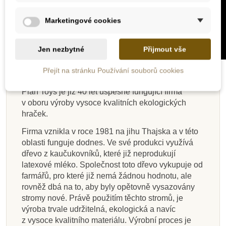
Marketingové cookies
Jen nezbytné
Přijmout vše
Přejít na stránku Používání souborů cookies
PLAN TOYS
Plan Toys je již 40 let úspěšně fungující firma
v oboru výroby vysoce kvalitních ekologických
hraček.
Firma vznikla v roce 1981 na jihu Thajska a v této
oblasti funguje dodnes. Ve své produkci využívá
dřevo z kaučukovníků, které již neprodukují
latexové mléko. Společnost toto dřevo vykupuje od
farmářů, pro které již nemá žádnou hodnotu, ale
rovněž dbá na to, aby byly opětovně vysazovány
stromy nové. Právě použitím těchto stromů, je
výroba trvale udržitelná, ekologická a navíc
z vysoce kvalitního materiálu. Výrobní proces je