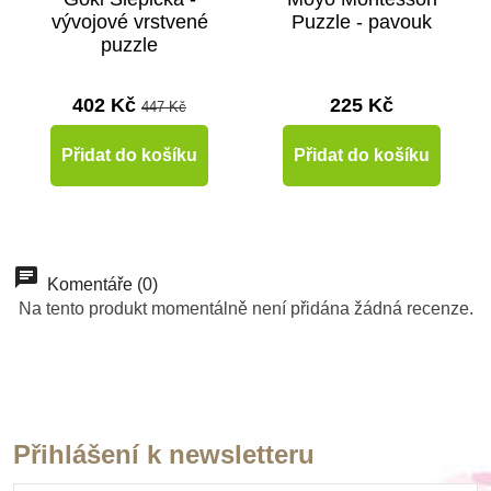
vývojové vrstvené
Puzzle - pavouk
puzzle
402 Kč
225 Kč
447 Kč
Přidat do košíku
Přidat do košíku
-10%
Doporučené
-10%
-10%
-50%
-20%
Doporučené
Do školy
Do školy
Komentáře (0)
Výprodej
Výprodej
Na tento produkt momentálně není přidána žádná recenze.
Do školy
Do školy
Do školy
Přihlášení k newsletteru
Skladem
Skladem
Skladem
Skladem
Skladem
Skladem
Skladem
Skladem