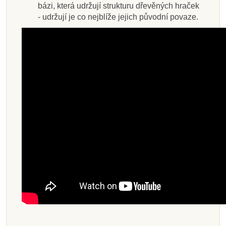
bázi, která udržují strukturu dřevěných hraček
- udržují je co nejblíže jejich původní povaze.