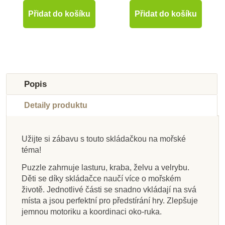
Přidat do košíku
Přidat do košíku
-10%
-10%
-10%
Doporučené
Doporučené
-10%
-30%
Do školy
Novinka
Do školy
Doporučené
Výprodej
Popis
Do školy
Do školy
Novinka
Detaily produktu
Užijte si zábavu s touto skládačkou na mořské
téma!
Na dotaz
Skladem
Skladem
Skladem
Na dotaz
Skladem
Skladem
Skladem
Puzzle zahrnuje lasturu, kraba, želvu a velrybu.
Goki Puzzle Abeceda
Djeco Duo Puzzle Co
Goki Stavebnice -
Goki Puzzle a
Moyo Montessori
Moyo Montessori
Moyo Montessori
Goki Vícevrstvé
Děti se díky skládačce naučí více o mořském
bude dnes k obědu?
pexeso - Divoká
Pod hladinou
- inspirováno
Puzzle - Velký strom
Puzzle s kostrou -
Puzzle - Strom
puzzle - Roční
životě. Jednotlivé části se snadno vkládají na svá
Montessori
zvířátka
období
kůň
místa a jsou perfektní pro předstírání hry. Zlepšuje
jemnou motoriku a koordinaci oko-ruka.