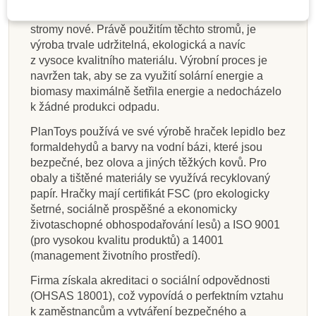
rovněž dbá na to, aby byly opětovně vysazovány
stromy nové. Právě použitím těchto stromů, je
výroba trvale udržitelná, ekologická a navíc
z vysoce kvalitního materiálu. Výrobní proces je
navržen tak, aby se za využití solární energie a
biomasy maximálně šetřila energie a nedocházelo
k žádné produkci odpadu.
PlanToys používá ve své výrobě hraček lepidlo bez
formaldehydů a barvy na vodní bázi, které jsou
bezpečné, bez olova a jiných těžkých kovů. Pro
obaly a tištěné materiály se využívá recyklovaný
papír. Hračky mají certifikát FSC (pro ekologicky
šetrné, sociálně prospěšné a ekonomicky
životaschopné obhospodařování lesů) a ISO 9001
(pro vysokou kvalitu produktů) a 14001
(management životního prostředí).
Firma získala akreditaci o sociální odpovědnosti
(OHSAS 18001), což vypovídá o perfektním vztahu
k zaměstnancům a vytváření bezpečného a