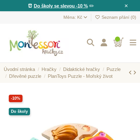
×
⏰
Do školy se slevou -10 %
✏️
Měna: Kč
Seznam přání (
0
)
Úvodní stránka
Hračky
Didaktické hračky
Puzzle
Dřevěné puzzle
PlanToys Puzzle - Mořský život
-10%
Do školy