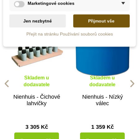
kategorii:
Marketingové cookies
Jen nezbytné
Přijmout vše
Přejít na stránku Používání souborů cookies
Skladem u
Skladem u
dodavatele
dodavatele
Nienhuis - Čichové
Nienhuis - Nízký
lahvičky
válec
3 305 Kč
1 359 Kč