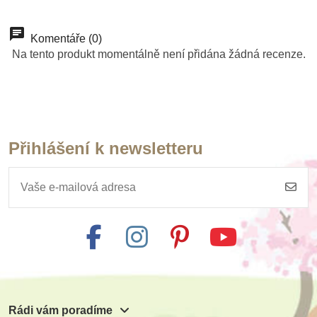
Přidat do košíku
Přidat do košíku
Přidat do košíku
Přidat do košíku
Přidat do košíku
Přidat do košíku
Přidat do košíku
Přidat do košíku
Komentáře (0)
Na tento produkt momentálně není přidána žádná recenze.
Přihlášení k newsletteru
Rádi vám poradíme