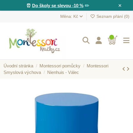
×
⏰
Do školy se slevou -10 %
✏️
Měna: Kč
Seznam přání (
0
)
Úvodní stránka
Montessori pomůcky
Montessori
Smyslová výchova
Nienhuis - Válec