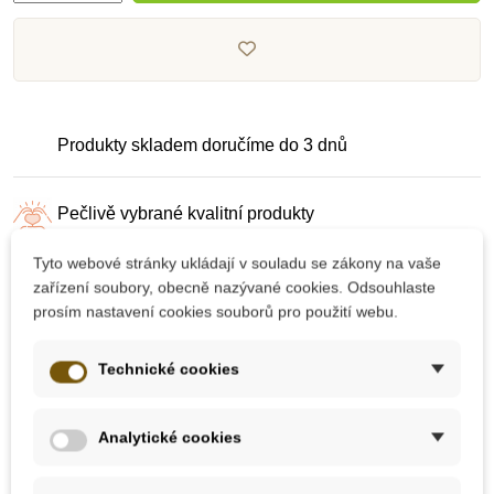
Produkty skladem doručíme do 3 dnů
Pečlivě vybrané kvalitní produkty
Tyto webové stránky ukládají v souladu se zákony na vaše
Dárek k nákupu nad 2000 Kč
zařízení soubory, obecně nazývané cookies. Odsouhlaste
prosím nastavení cookies souborů pro použití webu.
Technické cookies
Analytické cookies
10 dalších produktů ve stejné