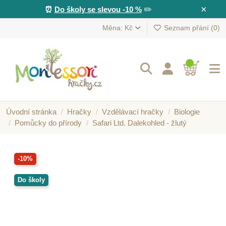
×
⏰
Do školy se slevou -10 %
✏️
Měna: Kč
Seznam přání (
0
)
Úvodní stránka
Hračky
Vzdělávací hračky
Biologie
Pomůcky do přírody
Safari Ltd. Dalekohled - žlutý
-10%
Do školy