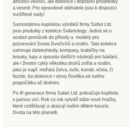
africkou vesnici, ale dokonce i dopravní prostředky
a vesmír. Pro opravdové sběratele jsou k dispozici
rozšířené sady!
Samostatnou kapitolou výrobků firmy Safari Ltd.
jsou produkty z kolekce Safariology. Jedná se o
soubor pomůcek do přírody a modely pro
pozorování života živočichů a rostlin. Tato kolekce
zahrnuje dalekohledy, kompasy, krabičky na
brouky, lupy a spoustu dalších nástrojů pro bádání,
ale i životní cykly několika druhů zvířat a rostlin,
jako je např. mořská želva, kuře, komár, včela, či
fazole, ba dokonce i vývoj člověka od svého
prapočátku až dodnes.
Po tři generace firma Safari Ltd. pokračuje kupředu
s jasnou vizí. Rok co rok vytváří stále nové hračky,
které vzdělávají a ukazují našim dětem kouzla
života na této planetě.