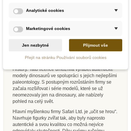
Doporučený věk: 7+
Analytické cookies
Rozměry: 5 x 5 x 20,5 cm.
Safari Ltd. – popis firmy
Marketingové cookies
Safari Ltd. je americká firma zaměřená na výrobu
ekologických hraček. Na jejím počátku v roce 1982
Jen nezbytné
Přijmout vše
byla dětská karetní hra na téma ohrožené druhy
zvířat. V roce 1986 firma podepsala licenční
Přejít na stránku Používání souborů cookies
smlouvu s Carnegie Museum of Natural
History. Tato licence umožnila vyrábět autentické
modely dinosaurů ve spolupráci s jejich nejlepšími
paleontology. S postupným rozrůstáním firmy se
začala rozšiřovat i série modelů, které se už
neomezovaly jen na dinosaury, ale nabízely
pohled na celý svět.
Hlavní myšlenkou firmy Safari Ltd. je „učit se hrou“.
Navrhuje figurky zvířat tak, aby byly naprosto
autentické a svou kvalitou co možná nejvíce
odpovídaly skutečnosti. Díky svému ručnímu