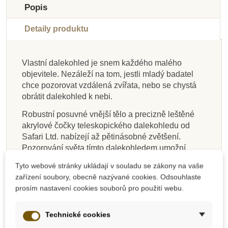
Popis
Do školy
Do školy
Do školy
Detaily produktu
Vlastní dalekohled je snem každého malého
objevitele. Nezáleží na tom, jestli mladý badatel
Na dotaz
Na dotaz
Skladem
Skladem
Na dotaz
Na dotaz
Skladem
Skladem
chce pozorovat vzdálená zvířata, nebo se chystá
obrátit dalekohled k nebi.
Small Foot Schránka
Safari Ltd. Dóza na
Small Foot Dětská
Safari Ltd. Lupa s
Safari Ltd. Lupa
Safari Ltd.
Safari Ltd.
Safari Ltd.
na pozorování hmyzu
pinzetou
brouky
lupa
Dalekohled - zelený
Multifunkční
Multifunkční
Robustní posuvné vnější tělo a precizně leštěné
pomocník do přírody
pomocník do přírody
akrylové čočky teleskopického dalekohledu od
- průsvitný
- žlutý
Safari Ltd. nabízejí až pětinásobné zvětšení.
Pozorování světa tímto dalekohledem umožní
295 Kč
203 Kč
117 Kč
86 Kč
238 Kč
275 Kč
224 Kč
54 Kč
95 Kč
130 Kč
328 Kč
225 Kč
60 Kč
264 Kč
305 Kč
249 Kč
vnímat okolní svět ve všech krásách a detailech.
Tyto webové stránky ukládají v souladu se zákony na vaše
Dalekohled navíc poslouží i při volné hře na
Přidat do košíku
Přidat do košíku
Zobrazit detail
Zobrazit detail
Přidat do košíku
Přidat do košíku
Zobrazit detail
Zobrazit detail
zařízení soubory, obecně nazývané cookies. Odsouhlaste
myslivce, hvězdáře či piráta.
prosím nastavení cookies souborů pro použití webu.
Dalekohled je zároveň skvělým prostředníkem k
vysvětlení optických zákonů a motivuje dítě dítě k
Technické cookies
objevování světa kolem sebe.