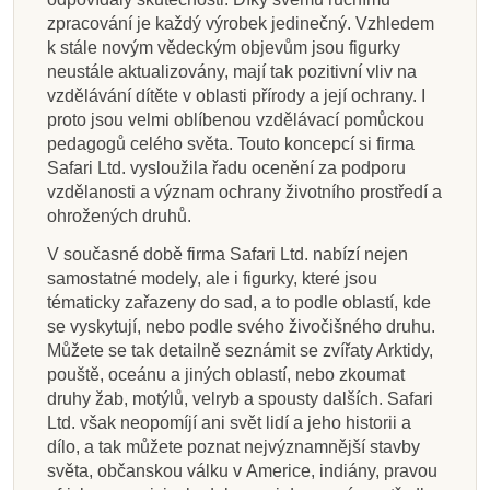
zpracování je každý výrobek jedinečný. Vzhledem
k stále novým vědeckým objevům jsou figurky
neustále aktualizovány, mají tak pozitivní vliv na
vzdělávání dítěte v oblasti přírody a její ochrany. I
proto jsou velmi oblíbenou vzdělávací pomůckou
pedagogů celého světa. Touto koncepcí si firma
Safari Ltd. vysloužila řadu ocenění za podporu
vzdělanosti a význam ochrany životního prostředí a
ohrožených druhů.
V současné době firma Safari Ltd. nabízí nejen
samostatné modely, ale i figurky, které jsou
tématicky zařazeny do sad, a to podle oblastí, kde
se vyskytují, nebo podle svého živočišného druhu.
Můžete se tak detailně seznámit se zvířaty Arktidy,
pouště, oceánu a jiných oblastí, nebo zkoumat
druhy žab, motýlů, velryb a spousty dalších. Safari
Ltd. však neopomíjí ani svět lidí a jeho historii a
dílo, a tak můžete poznat nejvýznamnější stavby
světa, občanskou válku v Americe, indiány, pravou