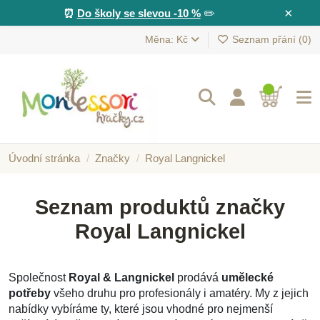
×
⏰
Do školy se slevou -10 %
✏️
Měna: Kč
Seznam přání (
0
)
Úvodní stránka
Značky
Royal Langnickel
Seznam produktů značky
Royal Langnickel
Společnost
Royal & Langnickel
prodává
umělecké
potřeby
všeho druhu pro profesionály i amatéry. My z jejich
nabídky vybíráme ty, které jsou vhodné pro nejmenší