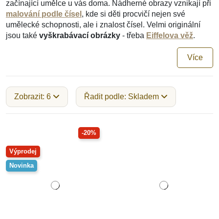
začínající umělce u vás doma. Nádherné obrazy vznikají při
malování podle čísel
, kde si děti procvičí nejen své
umělecké schopnosti, ale i znalost čísel. Velmi originální
jsou také
vyškrabávací obrázky
- třeba
Eiffelova věž
.
Více
Zobrazit: 6
Řadit podle: Skladem
-20%
Výprodej
Novinka