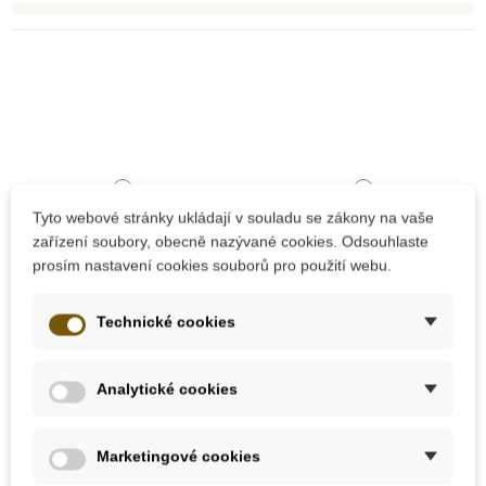
Tyto webové stránky ukládají v souladu se zákony na vaše
zařízení soubory, obecně nazývané cookies. Odsouhlaste
prosím nastavení cookies souborů pro použití webu.
Skladem
Skladem
Technické cookies
Montessori Batole -
Pragma Metoda
Simone Daviesová
Montessori a jak ji učit
Analytické cookies
doma - předškolní léta
- Elizabeth G.
Hainstock
449 Kč
129 Kč
Marketingové cookies