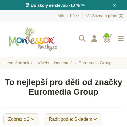
×
⏰
Do školy se slevou -10 %
✏️
Měna: Kč
Seznam přání (
0
)
Úvodní stránka
Všichni dodavatelé
Euromedia Group
To nejlepší pro děti od značky
Euromedia Group
Zobrazit: 2
Řadit podle: Skladem