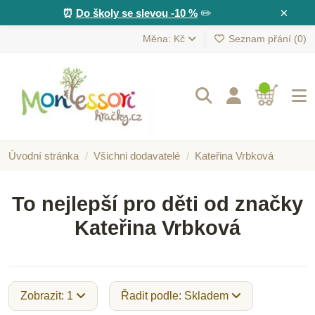
×
⏰
Do školy se slevou -10 %
✏️
Měna: Kč
Seznam přání (
0
)
Úvodní stránka
Všichni dodavatelé
Kateřina Vrbková
To nejlepší pro děti od značky
Kateřina Vrbková
Zobrazit: 1
Řadit podle: Skladem