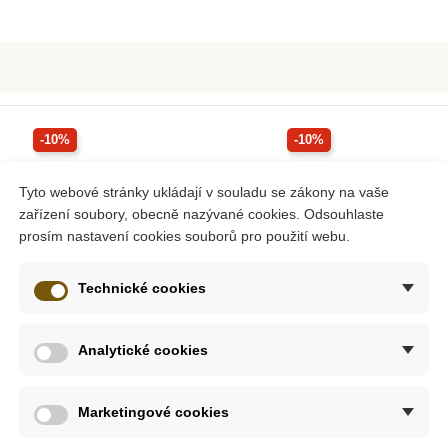
-10%
-10%
Doporučené
Tyto webové stránky ukládají v souladu se zákony na vaše
Do školy
zařízení soubory, obecně nazývané cookies. Odsouhlaste
prosím nastavení cookies souborů pro použití webu.
Technické cookies
Analytické cookies
m
Na dotaz
Marketingové cookies
ktická
MyMoo - Textilní pexeso -
MyMoo -