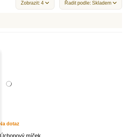
Zobrazit: 4
Řadit podle: Skladem
Na dotaz
 Úchopový míček