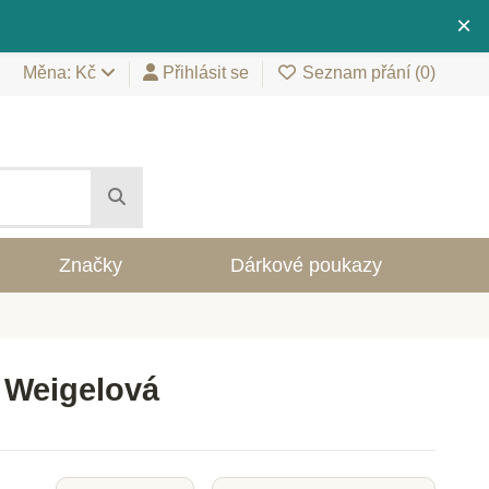
×
Měna: Kč
Přihlásit se
Seznam přání (
0
)
Značky
Dárkové poukazy
a Weigelová