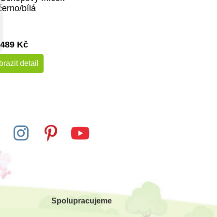
černo/bílá
489 Kč
razit detail
Spolupracujeme