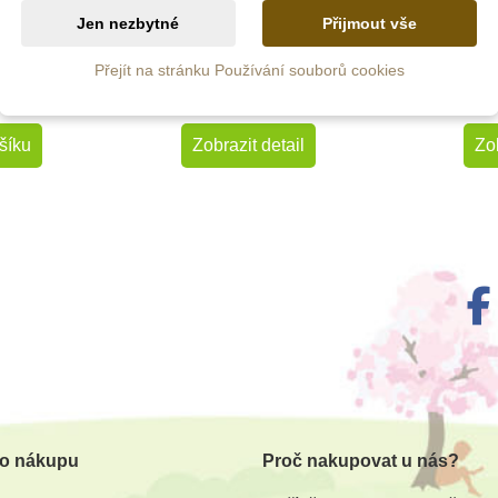
o/bílá
emoce
- 
Jen nezbytné
Přijmout vše
Přejít na stránku Používání souborů cookies
719 Kč
5 Kč
799 Kč
šíku
Zobrazit detail
Zob
 o nákupu
Proč nakupovat u nás?