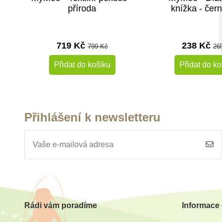
příroda
knížka - čern
719 Kč
238 Kč
799 Kč
26
Přidat do košíku
Přidat do ko
Přihlášení k newsletteru
Rádi vám poradíme
Informace