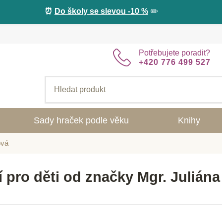
⏰
Do školy se slevou -10 %
✏️
Potřebujete poradit?
+420 776 499 527
Sady hraček podle věku
Knihy
ová
í pro děti od značky Mgr. Julián