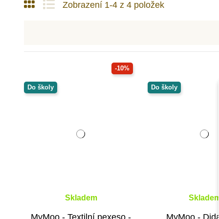
Zobrazení 1-4 z 4 položek
-10%
Do školy
Do školy
Skladem
Sklade
MyMoo - Textilní pexeso -
MyMoo - Dida