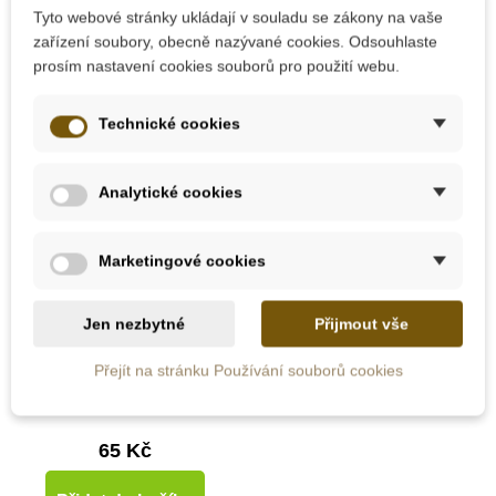
Tyto webové stránky ukládají v souladu se zákony na vaše
zařízení soubory, obecně nazývané cookies. Odsouhlaste
Praktický život
prosím nastavení cookies souborů pro použití webu.
Technické cookies
Hračky typu Montessori
Analytické cookies
Kreativní tvoření
Marketingové cookies
Skladem
Hračky pro miminka
Jen nezbytné
Přijmout vše
Folia Filc A4
Přejít na stránku Používání souborů cookies
Hračky od 6 měsíců
65 Kč
Hračky pro děti 1 rok