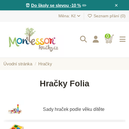
×
⏰
Do školy se slevou -10 %
✏️
Měna: Kč
Seznam přání (
0
)
0
Úvodní stránka
Hračky
Hračky Folia
Sady hraček podle věku dítěte