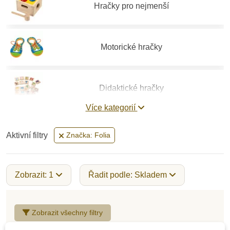
Hračky pro nejmenší
Motorické hračky
Didaktické hračky
Více kategorií
Vzdělávací hračky
Aktivní filtry
Značka: Folia
Stavebnice
Zobrazit: 1
Řadit podle: Skladem
Hry a hlavolamy
Zobrazit všechny filtry