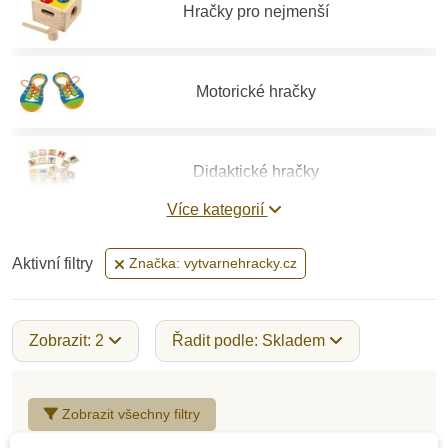
Hračky pro nejmenší
Motorické hračky
Didaktické hračky
Více kategorií
Vzdělávací hračky
Aktivní filtry
Značka: vytvarnehracky.cz
Stavebnice
Zobrazit: 2
Řadit podle: Skladem
Hry a hlavolamy
Zobrazit všechny filtry