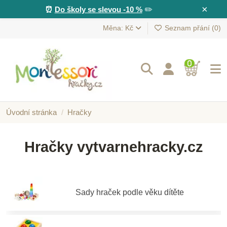
×
⏰
Do školy se slevou -10 %
✏️
Měna: Kč
Seznam přání (
0
)
0
Úvodní stránka
Hračky
Hračky vytvarnehracky.cz
Sady hraček podle věku dítěte