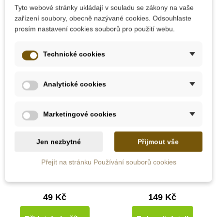
Tyto webové stránky ukládají v souladu se zákony na vaše
zařízení soubory, obecně nazývané cookies. Odsouhlaste
Praktický život
prosím nastavení cookies souborů pro použití webu.
Technické cookies
Hračky typu Montessori
Analytické cookies
Kreativní tvoření
Marketingové cookies
Skladem
Na dotaz
Hračky pro miminka
Jen nezbytné
Přijmout vše
Bambulky mix barev -
Malování na plátno
100 ks (25 mm)
20x15x3cm -
Přejít na stránku Používání souborů cookies
Stegosaurus
Hračky od 6 měsíců
49 Kč
149 Kč
Hračky pro děti 1 rok