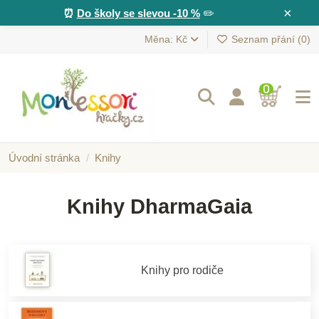
×
⏰
Do školy se slevou -10 %
✏️
Měna: Kč
Seznam přání (
0
)
0
Úvodní stránka
Knihy
Knihy DharmaGaia
Knihy pro rodiče