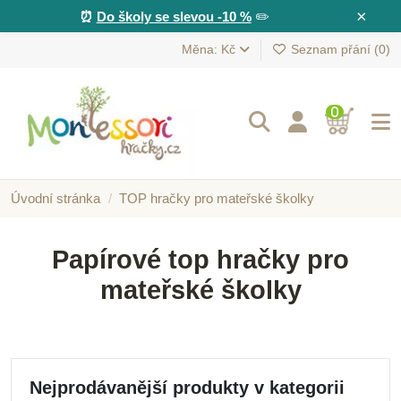
×
⏰
Do školy se slevou -10 %
✏️
Měna: Kč
Seznam přání (
0
)
0
Úvodní stránka
TOP hračky pro mateřské školky
Papírové top hračky pro
mateřské školky
Nejprodávanější produkty v kategorii