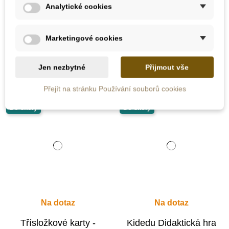
Analytické cookies
926 Kč
716 Kč
1 029 Kč
795 Kč
Marketingové cookies
Přidat do košíku
Přidat do košíku
Jen nezbytné
Přijmout vše
-10%
-10%
Přejít na stránku Používání souborů cookies
Do školy
Do školy
Na dotaz
Na dotaz
Třísložkové karty -
Kidedu Didaktická hra