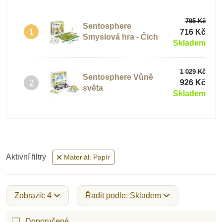
795 Kč
Sentosphere
716 Kč
1
Smyslová hra - Čich
Skladem
1 029 Kč
Sentosphere Vůně
926 Kč
2
světa
Skladem
Aktivní filtry
Materiál: Papír
Zobrazit: 4
Řadit podle: Skladem
Doporučené