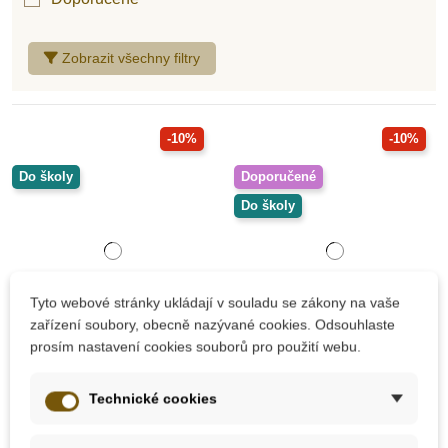
Zobrazit všechny filtry
-10%
-10%
Do školy
Doporučené
Do školy
Tyto webové stránky ukládají v souladu se zákony na vaše
zařízení soubory, obecně nazývané cookies. Odsouhlaste
prosím nastavení cookies souborů pro použití webu.
Skladem
Skladem
Technické cookies
Sentosphere Vůně
Sentosphere
světa
Smyslová hra - Čich