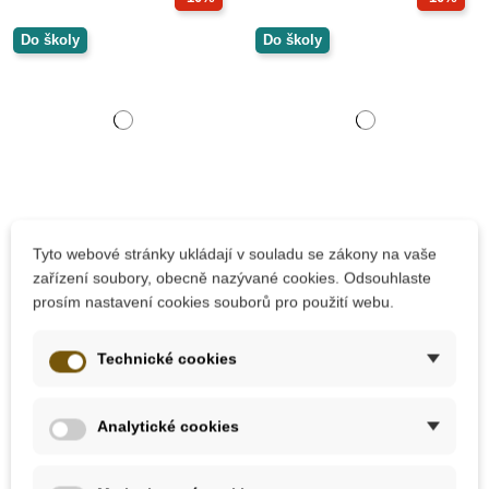
Do školy
Do školy
Skladem
Skladem
Tyto webové stránky ukládají v souladu se zákony na vaše
zařízení soubory, obecně nazývané cookies. Odsouhlaste
Janod Emoce a pocity
Janod Senzorické
prosím nastavení cookies souborů pro použití webu.
s předlohami, 20 ks
pexeso
Technické cookies
689 Kč
665 Kč
765 Kč
739 Kč
Analytické cookies
Přidat do košíku
Přidat do košíku