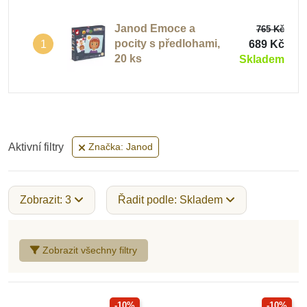
Janod Emoce a
765 Kč
pocity s předlohami,
689 Kč
1
20 ks
Skladem
Aktivní filtry
Značka: Janod
Zobrazit: 3
Řadit podle: Skladem
Zobrazit všechny filtry
-10%
-10%