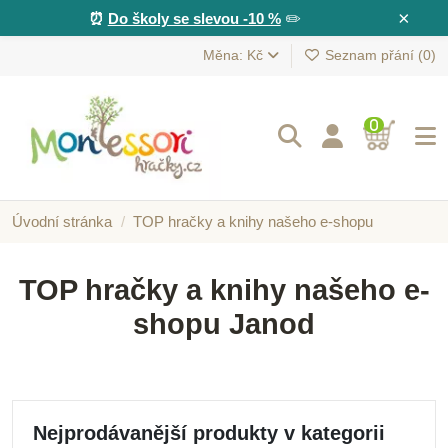
×
⏰
Do školy se slevou -10 %
✏️
Měna: Kč
Seznam přání (
0
)
0
Úvodní stránka
TOP hračky a knihy našeho e-shopu
TOP hračky a knihy našeho e-
shopu Janod
Nejprodávanější produkty v kategorii