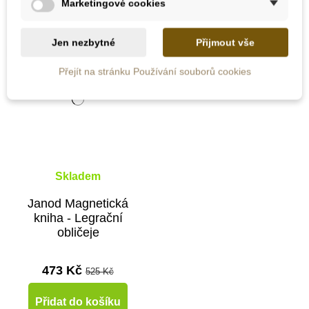
Marketingové cookies
-10%
Jen nezbytné
Přijmout vše
Do školy
Přejít na stránku Používání souborů cookies
Skladem
Janod Magnetická
kniha - Legrační
obličeje
473 Kč
525 Kč
Přidat do košíku