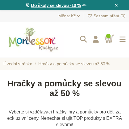
×
⏰
Do školy se slevou -10 %
✏️
Měna: Kč
Seznam přání (
0
)
Úvodní stránka
Hračky a pomůcky se slevou až 50 %
Hračky a pomůcky se slevou
až 50 %
Vyberte si vzdělávací hračky, hry a pomůcky pro děti za
exkluzivní ceny. Nenechte si ujít TOP produkty s EXTRA
slevami!