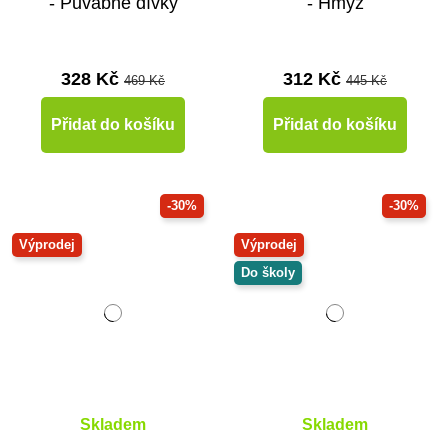
- Půvabné dívky
- Hmyz
328 Kč
312 Kč
469 Kč
445 Kč
Přidat do košíku
Přidat do košíku
-30%
-30%
Výprodej
Výprodej
Do školy
Skladem
Skladem