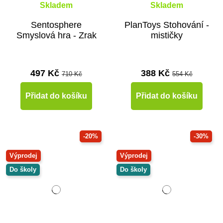
Skladem
Skladem
Sentosphere
PlanToys Stohování -
Smyslová hra - Zrak
mističky
497 Kč
388 Kč
710 Kč
554 Kč
Přidat do košíku
Přidat do košíku
-20%
-30%
Výprodej
Výprodej
Do školy
Do školy