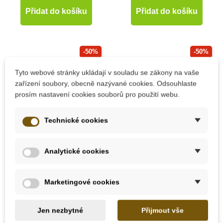
Přidat do košíku
Přidat do košíku
-50%
-50%
Výprodej
Výprodej
Tyto webové stránky ukládají v souladu se zákony na vaše
zařízení soubory, obecně nazývané cookies. Odsouhlaste
Do školy
Do školy
prosím nastavení cookies souborů pro použití webu.
Technické cookies
Analytické cookies
Skladem
Skladem
PlanToys Logické
Kid O Magnetická
Marketingové cookies
puzzle - válečky
tabulka - Velké psací
písmo
Jen nezbytné
Přijmout vše