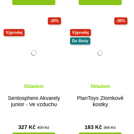
-20%
-50%
Výprodej
Výprodej
Do školy
Skladem
Skladem
Sentosphere Akvarely
PlanToys Zlomkové
junior - Ve vzduchu
kostky
327 Kč
183 Kč
409 Kč
366 Kč