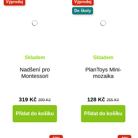
Výprodej
Výprodej
Do školy
Skladem
Skladem
Nadšení pro
PlanToys Mini-
Montessori
mozaika
319 Kč
128 Kč
399 Kč
255 Kč
Přidat do košíku
Přidat do košíku