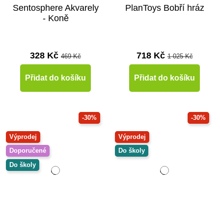
Sentosphere Akvarely
PlanToys Bobří hráz
- Koně
328 Kč
718 Kč
469 Kč
1 025 Kč
Přidat do košíku
Přidat do košíku
-30%
-30%
Výprodej
Výprodej
Doporučené
Do školy
Do školy