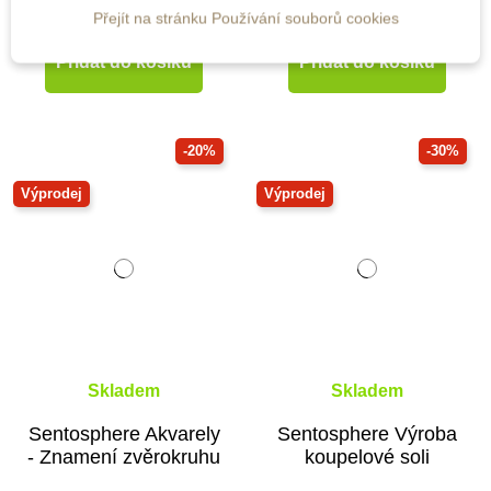
198 Kč
565 Kč
395 Kč
1 129 Kč
Přejít na stránku Používání souborů cookies
Přidat do košíku
Přidat do košíku
-20%
-30%
Výprodej
Výprodej
Skladem
Skladem
Sentosphere Akvarely
Sentosphere Výroba
- Znamení zvěrokruhu
koupelové soli