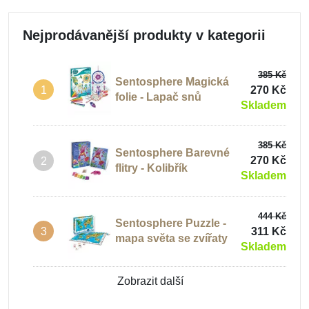
Nejprodávanější produkty v kategorii
385 Kč
Sentosphere Magická
270 Kč
1
folie - Lapač snů
Skladem
385 Kč
Sentosphere Barevné
270 Kč
2
flitry - Kolibřík
Skladem
444 Kč
Sentosphere Puzzle -
311 Kč
3
mapa světa se zvířaty
Skladem
Zobrazit další