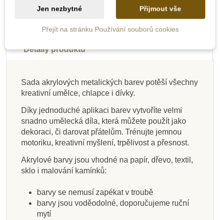
Jen nezbytné
Přijmout vše
Novinka
Popis
Přejít na stránku Používání souborů cookies
Do školy
Detaily produktu
Sada akrylových metalických barev potěší všechny
kreativní umělce, chlapce i dívky.
Na dotaz
Skladem
Skladem
Skladem
Na dotaz
Skladem
Skladem
Skladem
Díky jednoduché aplikaci barev vytvoříte velmi
Sentosphere Sada
Royal Langnickel
JIRI MODELS
Sentosphere
Sentosphere Sada
Oxybul Kouzelné
Sentosphere
Sentosphere
snadno umělecká díla, která můžete použít jako
Malování podle čísel
obrázků - Akvarely
Akvarely junior -
Doprava - Maluj
Akvarely mini - Kočky
obrázků - Akvarely
Akvarely - Vodní
omalovánky
dekoraci, či darovat přátelům. Trénujte jemnou
junior - Koně
Štěňata
- Koně
vodou
junior - Draci
hladina
motoriku, kreativní myšlení, trpělivost a přesnost.
Akrylové barvy jsou vhodné na papír, dřevo, textil,
445 Kč
149 Kč
255 Kč
99 Kč
261 Kč
255 Kč
292 Kč
499 Kč
290 Kč
sklo i malování kamínků:
Přidat do košíku
Přidat do košíku
Přidat do košíku
Zobrazit detail
Přidat do košíku
Přidat do košíku
Přidat do košíku
Zobrazit detail
barvy se nemusí zapékat v troubě
barvy jsou voděodolné, doporučujeme ruční
mytí