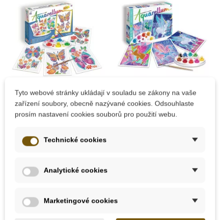
Skladem
Skladem
Tyto webové stránky ukládají v souladu se zákony na vaše
zařízení soubory, obecně nazývané cookies. Odsouhlaste
Sentosphere
Sentosphere
prosím nastavení cookies souborů pro použití webu.
Akvarely junior -
Akvarely - Pegas
Motýli a květiny
Technické cookies
445 Kč
499 Kč
Analytické cookies
Přidat do košíku
Přidat do košíku
Marketingové cookies
Novinka
Novinka
-10%