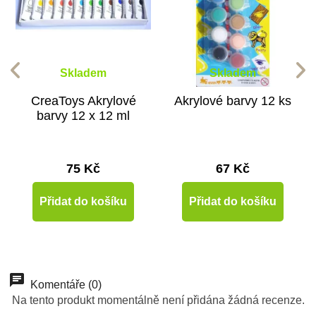
Skladem
Skladem
CreaToys Akrylové
Akrylové barvy 12 ks
barvy 12 x 12 ml
75 Kč
67 Kč
Přidat do košíku
Přidat do košíku
Komentáře (0)
Na tento produkt momentálně není přidána žádná recenze.