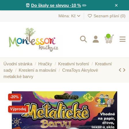
×
⏰
Do školy se slevou -10 %
✏️
Měna: Kč
Seznam přání (
0
)
Úvodní stránka
Hračky
Kreativní tvoření
Kreativní
sady
Kreslení a malování
CreaToys Akrylové
metalické barvy
-20%
Výprodej