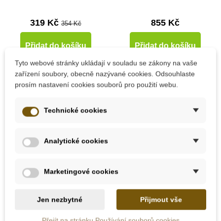
319 Kč
855 Kč
354 Kč
Přidat do košíku
Přidat do košíku
Tyto webové stránky ukládají v souladu se zákony na vaše
zařízení soubory, obecně nazývané cookies. Odsouhlaste
-10%
Novinka
prosím nastavení cookies souborů pro použití webu.
Novinka
Technické cookies
Do školy
Analytické cookies
Marketingové cookies
Skladem
Skladem
Jen nezbytné
Přijmout vše
Small Foot Zrcadlo -
Lesní svět Razítka 9
Přejít na stránku Používání souborů cookies