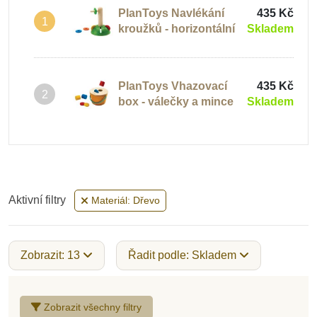
PlanToys Navlékání
435 Kč
1
kroužků - horizontální
Skladem
PlanToys Vhazovací
435 Kč
2
box - válečky a mince
Skladem
Aktivní filtry
Materiál: Dřevo
Zobrazit: 13
Řadit podle: Skladem
Zobrazit všechny filtry