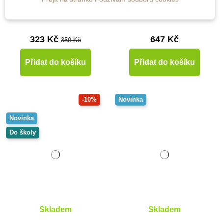
obrazy a symetrie
ks - Hmyz
323 Kč
647 Kč
359 Kč
Přidat do košíku
Přidat do košíku
-10%
Novinka
Novinka
Do školy
Skladem
Skladem