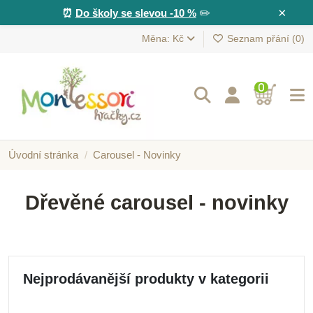
×
⏰
Do školy se slevou -10 %
✏️
Měna: Kč
Seznam přání (
0
)
0
Úvodní stránka
Carousel - Novinky
Dřevěné carousel - novinky
Nejprodávanější produkty v kategorii