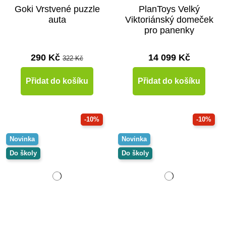
Goki Vrstvené puzzle
PlanToys Velký
auta
Viktoriánský domeček
pro panenky
290 Kč
14 099 Kč
322 Kč
Přidat do košíku
Přidat do košíku
-10%
-10%
Novinka
Novinka
Do školy
Do školy