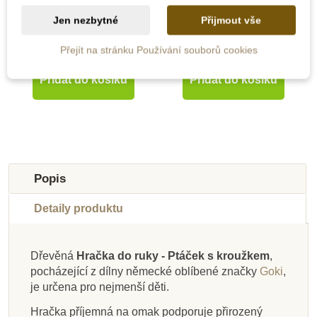
Jen nezbytné
Přijmout vše
170 Kč
518 Kč
Přejít na stránku Používání souborů cookies
Přidat do košíku
Přidat do košíku
Novinka
Novinka
Doporučené
-10%
Do školy
Popis
Detaily produktu
Dřevěná
Hračka do ruky - Ptáček s kroužkem
,
pocházející z dílny německé oblíbené značky
Goki
,
Na dotaz
Skladem
Skladem
Skladem
Skladem
Skladem
Skladem
Skladem
je určena pro nejmenší děti.
Heimess Hračka do
Heimess Hračka do
PlanToys Tvarovací
PlanToys Kývající
Small Foot Chrastící
Heimess Hračka do
Heimess Elastický
Heimess Dřevěný
Hračka příjemná na omak podporuje přirozený