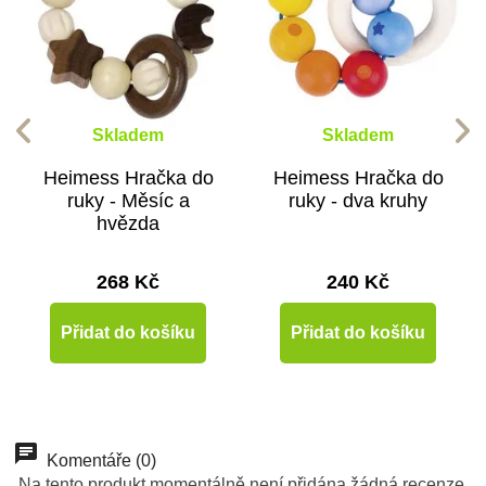
Skladem
Skladem
Heimess Hračka do
Heimess Hračka do
ruky - Měsíc a
ruky - dva kruhy
hvězda
268 Kč
240 Kč
Přidat do košíku
Přidat do košíku
Doporučené
-50%
Komentáře (0)
Výprodej
Na tento produkt momentálně není přidána žádná recenze.