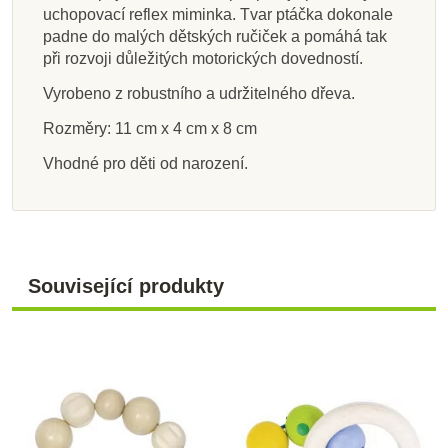
kontrastní chrastítko
ruky - dva kruhy
ruky - ježek
tučňák
kroužek s kroužky,
ruky - perličky s
míček - duha s
vajíčka, 2 ks
uchopovací reflex miminka. Tvar ptáčka dokonale
- Triangle
beruškou a rolničkou
rolničkou
přírodní
padne do malých dětských ručiček a pomáhá tak
při rozvoji důležitých motorických dovedností.
354 Kč
240 Kč
595 Kč
295 Kč
171 Kč
275 Kč
268 Kč
447 Kč
190 Kč
Vyrobeno z robustního a udržitelného dřeva.
Rozměry: 11 cm x 4 cm x 8 cm
Přidat do košíku
Přidat do košíku
Přidat do košíku
Zobrazit detail
Přidat do košíku
Přidat do košíku
Přidat do košíku
Přidat do košíku
Vhodné pro děti od narození.
Související produkty