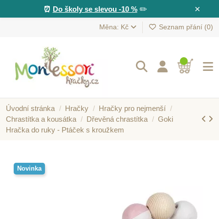
×
⏰
Do školy se slevou -10 %
✏️
Měna: Kč
Seznam přání (
0
)
Úvodní stránka
Hračky
Hračky pro nejmenší
Chrastítka a kousátka
Dřevěná chrastítka
Goki
Hračka do ruky - Ptáček s kroužkem
Novinka