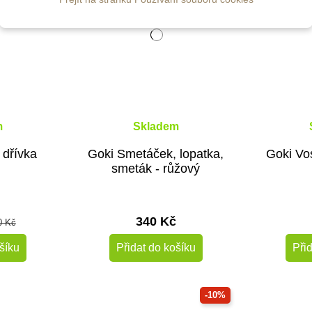
m
Skladem
 dřívka
Goki Smetáček, lopatka,
Goki Vos
smeták - růžový
340 Kč
0 Kč
šíku
Přidat do košíku
Při
-10%