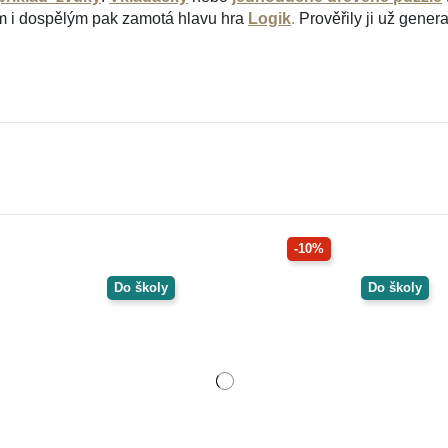
em i dospělým pak zamotá hlavu hra
Logik
.
Prověřily ji už gener
-10%
Do školy
Do školy