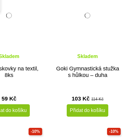
Skladem
Skladem
kovky na textil,
Goki Gymnastická stužka
8ks
s hůlkou – duha
59 Kč
103 Kč
114 Kč
dat do košíku
Přidat do košíku
-10%
-10%