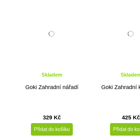
Skladem
Sklade
Goki Zahradní nářadí
Goki Zahradní 
329 Kč
425 Kč
Přidat do košíku
Přidat do ko