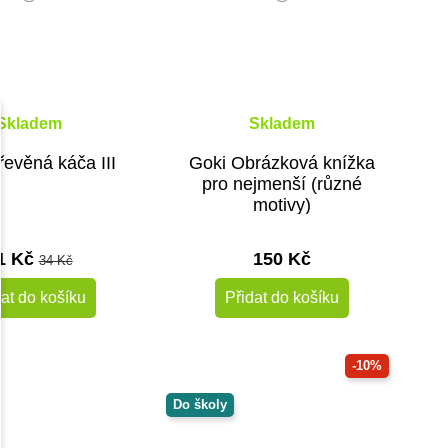
Skladem
Skladem
řevěná káča III
Goki Obrázková knížka
pro nejmenší (různé
motivy)
1 Kč
150 Kč
34 Kč
dat do košíku
Přidat do košíku
-10%
Do školy