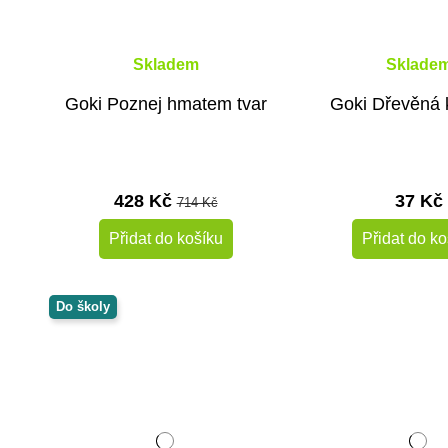
Skladem
Sklade
Goki Poznej hmatem tvar
Goki Dřevěná k
428 Kč
37 Kč
714 Kč
Přidat do košíku
Přidat do ko
Do školy