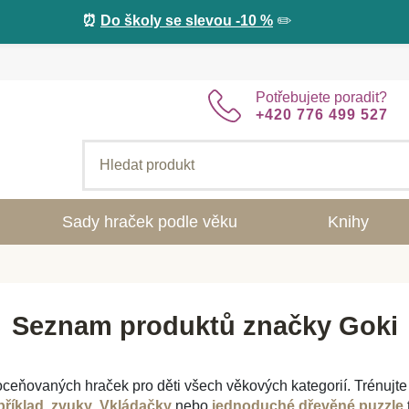
⏰
Do školy se slevou -10 %
✏️
Potřebujete poradit?
+420 776 499 527
Sady hraček podle věku
Knihy
Seznam produktů značky Goki
oceňovaných hraček pro děti všech věkových kategorií. Trénujte
příklad zvuky
.
Vkládačky
nebo
jednoduché dřevěné puzzle