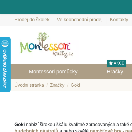
Prodej do školek
Velkoobchodní prodej
Kontakty
AKCE
Montessori pomůcky
Hračky
Úvodní stránka
Značky
Goki
Goki
nabízí širokou škálu kvalitně zpracovaných a také 
hudebních nástrojů
a nebo
skvělé
paměťové hry - na