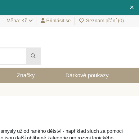
×
Měna: Kč
Přihlásit se
Seznam přání (
0
)
Značky
Dárkové poukazy
 smysly už od raného dětství - například sluch za pomoci
to jsou další oblíbené kategorie pro rozvoj logického