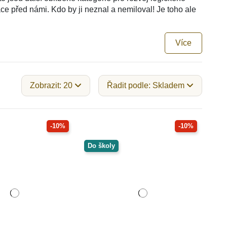
ace před námi. Kdo by ji neznal a nemiloval! Je toho ale
Více
Zobrazit: 20
Řadit podle: Skladem
-10%
-10%
Do školy