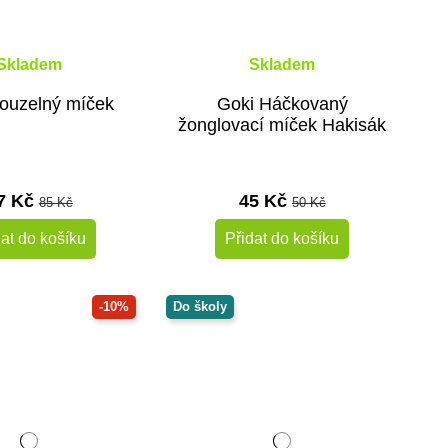
Skladem
Skladem
ouzelný míček
Goki Háčkovaný
žonglovací míček Hakisák
7 Kč
45 Kč
85 Kč
50 Kč
dat do košíku
Přidat do košíku
-10%
Do školy