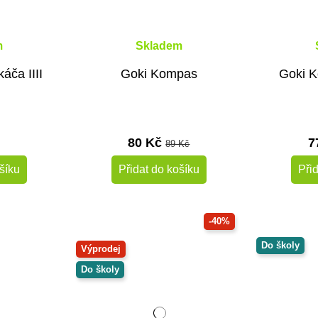
m
Skladem
áča IIII
Goki Kompas
Goki K
80 Kč
7
89 Kč
šíku
Přidat do košíku
Při
-40%
Do školy
Výprodej
Do školy