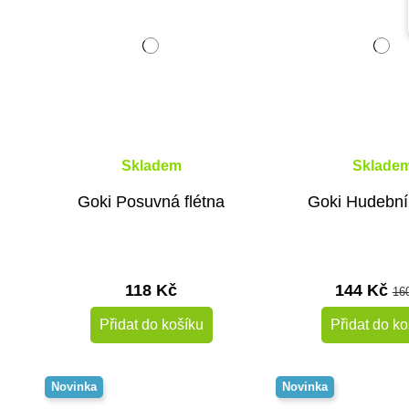
Skladem
Sklade
Goki Posuvná flétna
Goki Hudební
118 Kč
144 Kč
16
Přidat do košíku
Přidat do ko
Novinka
Novinka