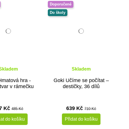
Doporučené
Do školy
Skladem
Skladem
Hmatová hra -
Goki Učíme se počítat –
tvar v rámečku
destičky, 36 dílů
7 Kč
639 Kč
485 Kč
710 Kč
dat do košíku
Přidat do košíku