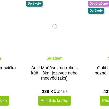
Do školy
Doporučené
Do školy
m
Skladem
konvička
Goki Maňásek na ruku –
Goki 
kůň, liška, jezevec nebo
poznej 
medvěd (1ks)
288 Kč
43
320 Kč
šíku
Přidat do košíku
Při