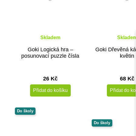
Skladem
Sklade
Goki Logická hra –
Goki Dřevěná káč
posunovací puzzle čísla
květin
26 Kč
68 Kč
Přidat do košíku
Přidat do ko
Do školy
Do školy