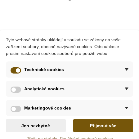
m
Skladem
Tyto webové stránky ukládají v souladu se zákony na vaše
zařízení soubory, obecně nazývané cookies. Odsouhlaste
a - lístky
Goki Hmatová hra puzzle
Goki D
prosím nastavení cookies souborů pro použití webu.
Technické cookies
372 Kč
3
620 Kč
Analytické cookies
šíku
Přidat do košíku
Při
Marketingové cookies
-10%
Jen nezbytné
Přijmout vše
Přejít na stránku Používání souborů cookies