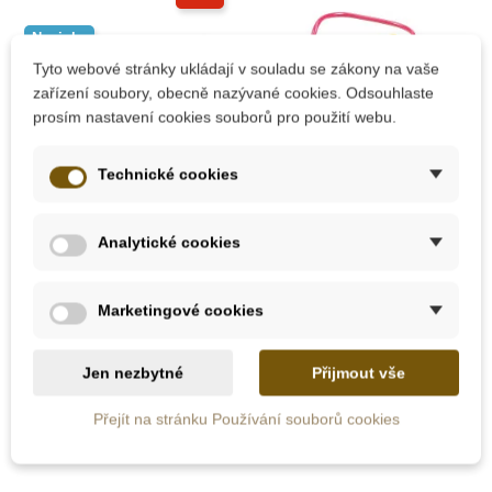
Novinka
Tyto webové stránky ukládají v souladu se zákony na vaše
Do školy
zařízení soubory, obecně nazývané cookies. Odsouhlaste
prosím nastavení cookies souborů pro použití webu.
Technické cookies
Skladem
Na dotaz
Analytické cookies
Oxybul Barevné boxy
Bino Motorický
- třídění pinzetou
labyrint - žirafa
Marketingové cookies
Jen nezbytné
Přijmout vše
539 Kč
135 Kč
599 Kč
Přejít na stránku Používání souborů cookies
Přidat do košíku
Zobrazit detail