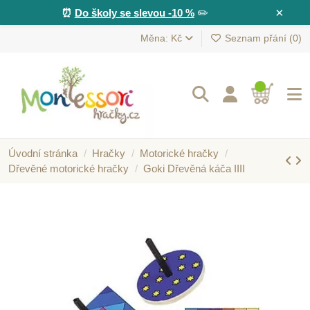
×
⏰
Do školy se slevou -10 %
✏️
Měna: Kč
Seznam přání (
0
)
Úvodní stránka
Hračky
Motorické hračky
Dřevěné motorické hračky
Goki Dřevěná káča IIII