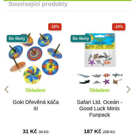
Související produkty
-10%
-10%
Do školy
Do školy
Skladem
Skladem
Goki Dřevěná káča
Safari Ltd. Oceán -
III
Good Luck Minis
Funpack
31 Kč
187 Kč
34 Kč
208 Kč