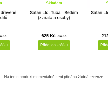
m
Skladem
– dřevěné
Safari Ltd. Tuba - Betlém
Safari Lt
dílů
(zvířata a osoby)
625 Kč
21
4 Kč
694 Kč
ošíku
Přidat do košíku
Přid
-10%
Do školy
Na tento produkt momentálně není přidána žádná recenze.