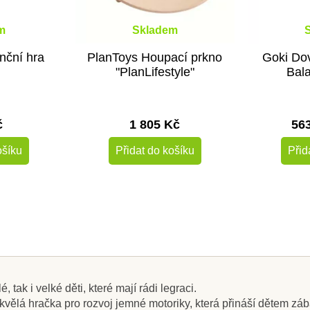
m
Skladem
nční hra
PlanToys Houpací prkno
Goki Dov
"PlanLifestyle"
Bala
č
1 805 Kč
56
ošíku
Přidat do košíku
Přid
-10%
-10%
Do školy
Do školy
 tak i velké děti, které mají rádi legraci.
kvělá hračka pro rozvoj jemné motoriky, která přináší dětem zá