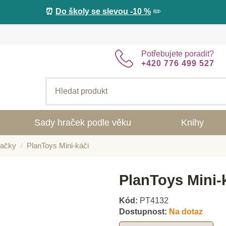
⏰
Do školy se slevou -10 %
✏️
Potřebujete poradit?
+420 776 499 527
Sady hraček podle věku
Knihy
račky
PlanToys Mini-káči
PlanToys Mini-
Kód:
PT4132
Dostupnost:
Na dotaz