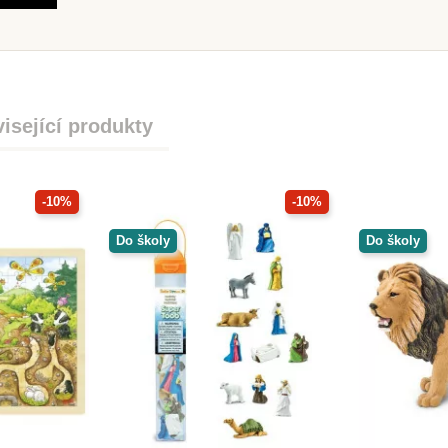
isející produkty
-10%
-10%
Do školy
Do školy