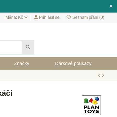
×
Měna: Kč
Přihlásit se
Seznam přání (
0
)
Značky
Dárkové poukazy
káči