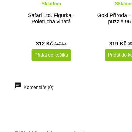
Skladem
Sklade
Safari Ltd. Figurka -
Goki Příroda 
Poletucha vlnatá
puzzle 96 
312 Kč
319 Kč
347 Kč
35
Přidat do košíku
Přidat do k
-10%
Doporučené
Doporučené
Komentáře (0)
Do školy