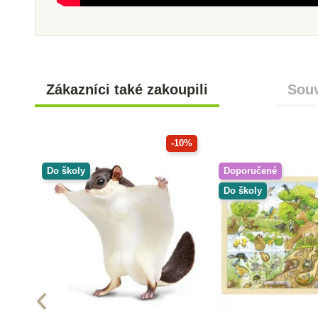
Zákazníci také zakoupili
Souv
-10%
Do školy
Doporučené
Do školy