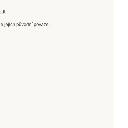
edí.
že jejich původní povaze.