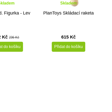
Skladem
Skladem
d. Figurka - Lev
PlanToys Skládací raketa
2 Kč
615 Kč
236 Kč
at do košíku
Přidat do košíku