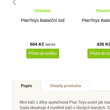
Skladem
Sklade
PlanToys Balanční loď
PlanToys Bala
504 Kč
435 K
560 Kč
Přidat do košíku
Přidat do k
-10%
Doporučené
Do školy
Popis
Detaily produktu
Do školy
Mini káči z dílny společnosti Plan Toys ocení jak malé,
Sada obsahuje 4 rozdílné káči v různých barvách. S