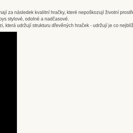
jí za následek kvalitní hračky, které nepoškozují životní prostř
ys stylové, odolné a nadčasové.
 která udržují strukturu dřevěných hraček - udržují je co nejblí