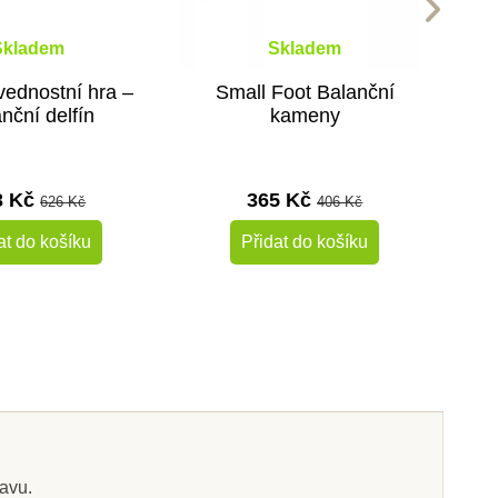
Skladem
Skladem
ednostní hra –
Small Foot Balanční
nční delfín
kameny
3 Kč
365 Kč
626 Kč
406 Kč
at do košíku
Přidat do košíku
-10%
-30%
Výprodej
Do školy
bavu.