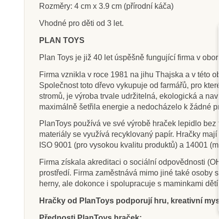
Rozměry: 4 cm x 3.9 cm (přírodní káča)
Vhodné pro děti od 3 let.
PLAN TOYS
Skladem
Sklade
Plan Toys je již 40 let úspěšně fungující firma v ob
Goki Dovednostní hra –
Goki Kouzeln
Firma vznikla v roce 1981 na jihu Thajska a v této o
Balanční věž
Společnost toto dřevo vykupuje od farmářů, pro kte
stromů, je výroba trvale udržitelná, ekologická a nav
maximálně šetřila energie a nedocházelo k žádné p
125 Kč
77 Kč
139 Kč
85
PlanToys používá ve své výrobě hraček lepidlo bez f
Přidat do košíku
Přidat do k
materiály se využívá recyklovaný papír. Hračky maj
ISO 9001 (pro vysokou kvalitu produktů) a 14001 (m
Firma získala akreditaci o sociální odpovědnosti 
prostředí. Firma zaměstnává mimo jiné také osoby se
herny, ale dokonce i spolupracuje s maminkami dětí
Hračky od PlanToys podporují hru, kreativní mysl
Přednosti PlanToys hraček: