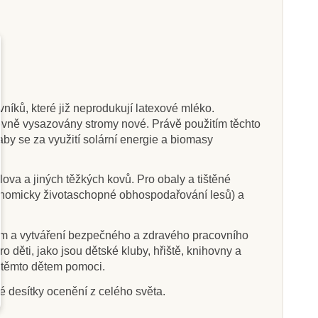
Skladem
Skladem
ednostní hra –
PlanToys Bobří hráz
níků, které již neprodukují latexové mléko.
Oslík
tovně vysazovány stromy nové. Právě použitím těchto
 aby se za využití solární energie a biomasy
8 Kč
718 Kč
375 Kč
1 025 Kč
ova a jiných těžkých kovů. Pro obaly a tištěné
at do košíku
Přidat do košíku
ekonomicky životaschopné obhospodařování lesů) a
ům a vytváření bezpečného a zdravého pracovního
děti, jako jsou dětské kluby, hřiště, knihovny a
u těmto dětem pomoci.
é desítky ocenění z celého světa.