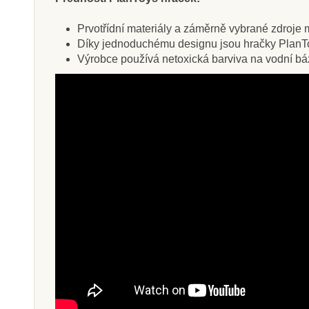
Prvotřídní materiály a záměrně vybrané zdroje ma
Díky jednoduchému designu jsou hračky PlanTo
Výrobce používá netoxická barviva na vodní bázi,