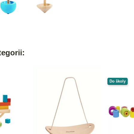
egorii:
Do školy