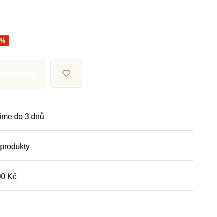
0%
 do košíku
íme do 3 dnů
 produkty
00 Kč