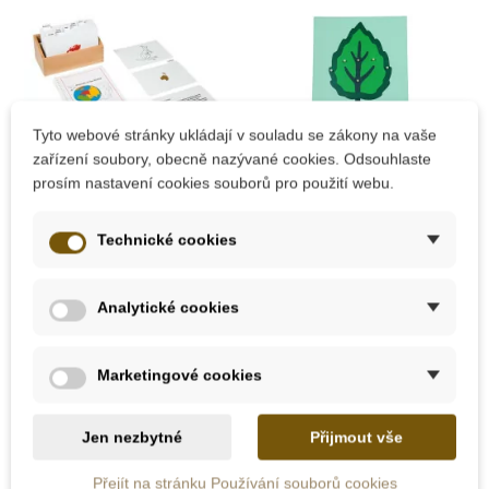
Tyto webové stránky ukládají v souladu se zákony na vaše
zařízení soubory, obecně nazývané cookies. Odsouhlaste
Skladem u
prosím nastavení cookies souborů pro použití webu.
dodavatele
Na dotaz
Nienhuis - Zvířata
Moyo Montessori
Technické cookies
světadílů – doplňující
Puzzle - Velký list
materiál
Analytické cookies
4 190 Kč
318 Kč
Marketingové cookies
Přidat do košíku
Zobrazit detail
Jen nezbytné
Přijmout vše
-10%
Přejít na stránku Používání souborů cookies