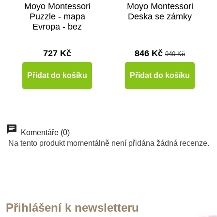
Moyo Montessori
Moyo Montessori
Puzzle - mapa
Deska se zámky
Evropa - bez
rámečku
727 Kč
846 Kč
940 Kč
Přidat do košíku
Přidat do košíku
-10%
Doporučené
Do školy
Komentáře (0)
Na tento produkt momentálně není přidána žádná recenze.
Přihlášení k newsletteru
Skladem
Skladem
Skladem
Skladem
Skladem
Skladem
Skladem
Skladem