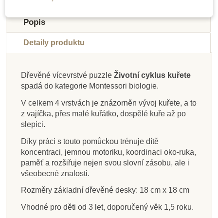
Do školy
Popis
Detaily produktu
Dřevěné vícevrstvé puzzle
Životní cyklus kuřete
Skladem u
Skladem u
spadá do kategorie Montessori biologie.
dodavatele
dodavatele
Skladem
Skladem
Skladem
Skladem
Skladem
Skladem
V celkem 4 vrstvách je znázorněn vývoj kuřete, a to
Nienhuis - Jmenovky
Nienhuis - Puzzle –
Moyo Montessori
Moyo Montessori
Moyo Montessori
Moyo Montessori
Moyo Montessori
Moyo Montessori
z vajíčka, přes malé kuřátko, dospělé kuře až po
Puzzle - tučňák
pro třetí sadu
Puzzle - kůň
list
Životní cyklus motýla
Puzzle s kostrou -
Karty - tvary listů
Puzzle - cvrček
slepici.
botanických karet
ryba
Díky práci s touto pomůckou trénuje dítě
koncentraci, jemnou motoriku, koordinaci oko-ruka,
1 157 Kč
1 135 Kč
225 Kč
225 Kč
293 Kč
250 Kč
438 Kč
225 Kč
325 Kč
paměť a rozšiřuje nejen svou slovní zásobu, ale i
všeobecné znalosti.
Přidat do košíku
Přidat do košíku
Přidat do košíku
Přidat do košíku
Přidat do košíku
Přidat do košíku
Přidat do košíku
Přidat do košíku
Rozměry základní dřevěné desky: 18 cm x 18 cm
Vhodné pro děti od 3 let, doporučený věk 1,5 roku.