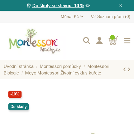
×
⏰
Do školy se slevou -10 %
✏️
Měna: Kč
Seznam přání (
0
)
Úvodní stránka
Montessori pomůcky
Montessori
Biologie
Moyo Montessori Životní cyklus kuřete
-10%
Do školy