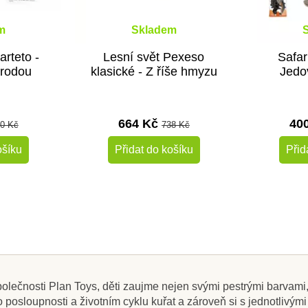
m
Skladem
arteto -
Lesní svět Pexeso
Safar
írodou
klasické - Z říše hmyzu
Jedo
664 Kč
40
0 Kč
738 Kč
ošíku
Přidat do košíku
Přid
-10%
-10%
Novinka
Doporučené
Do školy
Do školy
 společnosti Plan Toys, děti zaujme nejen svými pestrými barva
 posloupnosti a životním cyklu kuřat a zároveň si s jednotlivými 