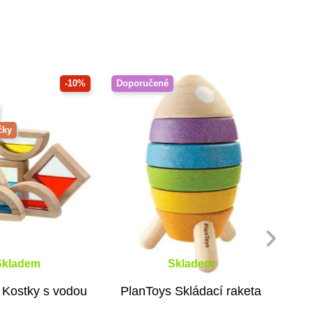
-10%
Doporučené
čky
Skladem
Skladem
 Kostky s vodou
PlanToys Skládací raketa