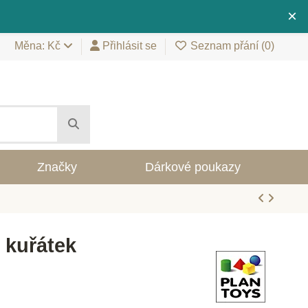
×
Měna: Kč
Přihlásit se
Seznam přání (
0
)
Značky
Dárkové poukazy
 kuřátek