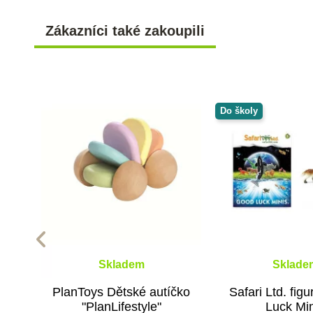
Zákazníci také zakoupili
Do školy
Skladem
Sklade
PlanToys Dětské autíčko
Safari Ltd. fig
"PlanLifestyle"
Luck Mi