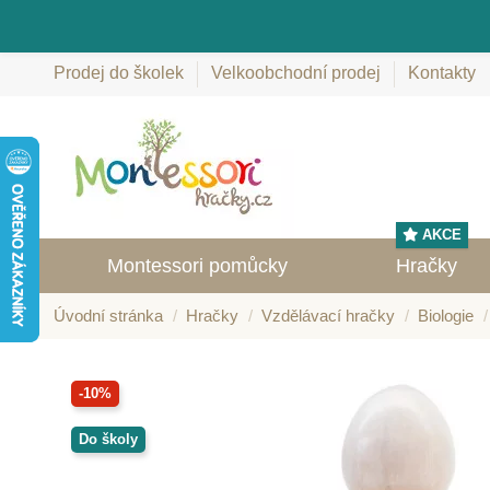
Prodej do školek
Velkoobchodní prodej
Kontakty
AKCE
Montessori pomůcky
Hračky
Úvodní stránka
Hračky
Vzdělávací hračky
Biologie
-10%
Do školy