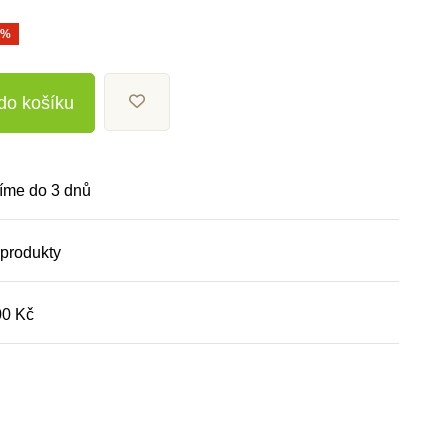
0%
 do košíku
íme do 3 dnů
 produkty
00 Kč