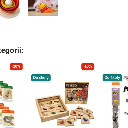
egorii:
-10%
-10%
Do školy
Do školy