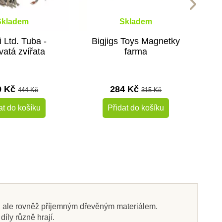
Skladem
Skladem
i Ltd. Tuba -
Bigjigs Toys Magnetky
vatá zvířata
farma
0 Kč
284 Kč
444 Kč
315 Kč
at do košíku
Přidat do košíku
-10%
-10%
Do školy
mi, ale rovněž příjemným dřevěným materiálem.
díly různě hrají.