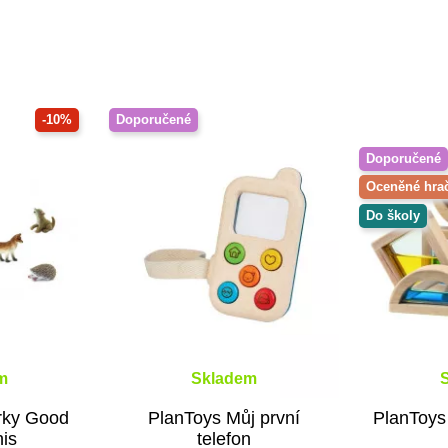
-10%
Doporučené
Doporučené
Oceněné hra
Do školy
m
Skladem
urky Good
PlanToys Můj první
PlanToys
nis
telefon