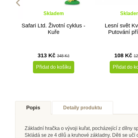
Skladem
Sklade
Safari Ltd. Životní cyklus -
Lesní svět Kv
Kuře
Putování př
313 Kč
108 Kč
348 Kč
12
Přidat do košíku
Přidat do k
-10%
Do školy
Do školy
Popis
Detaily produktu
Základní hračka o vývoji kuřat, pocházející z dílny
Skládá se ze 4 dílů a kruhové základny. Děti se učí o