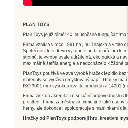
PLAN TOYS
Plan Toys je již téměř 40 let úspěšně fungující firm
Firma vznikla v roce 1981 na jihu Thajska a v této o
Společnost toto dřevo vykupuje od farmářů, pro kte
stromů, je výroba trvale udržitelná, ekologická a nav
maximálně šetřila energie a nedocházelo k žádné p
PlanToys používá ve své výrobě hraček lepidlo bez f
materiály se využívá recyklovaný papír. Hračky maj
ISO 9001 (pro vysokou kvalitu produktů) a 14001 (m
Firma získala akreditaci o sociální odpovědnosti 
prostředí. Firma zaměstnává mimo jiné také osoby se
herny, ale dokonce i spolupracuje s maminkami dětí
Hračky od PlanToys podporují hru, kreativní mysl