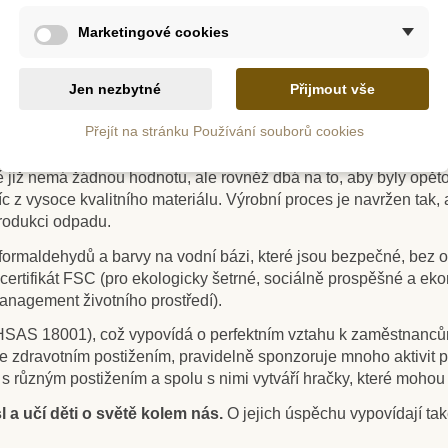
Marketingové cookies
Jen nezbytné
Přijmout vše
a v oboru výroby vysoce kvalitních ekologických hraček.
Přejít na stránku Používání souborů cookies
blasti funguje dodnes. Ve své produkci využívá dřevo z kaučukov
ré již nemá žádnou hodnotu, ale rovněž dbá na to, aby byly opě
íc z vysoce kvalitního materiálu. Výrobní proces je navržen tak,
rodukci odpadu.
ormaldehydů a barvy na vodní bázi, které jsou bezpečné, bez ol
í certifikát FSC (pro ekologicky šetrné, sociálně prospěšné a 
anagement životního prostředí).
(OHSAS 18001), což vypovídá o perfektním vztahu k zaměstnanc
 zdravotním postižením, pravidelně sponzoruje mnoho aktivit pro 
 s různým postižením a spolu s nimi vytváří hračky, které moho
 a učí děti o světě kolem nás.
O jejich úspěchu vypovídají ta