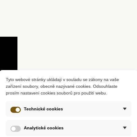
m
Skladem
ní cyklus -
EDUCO - Vrstvené
Safari Lt
háč
puzzle, dívka
685 Kč
40
8 Kč
761 Kč
Tyto webové stránky ukládají v souladu se zákony na vaše
ošíku
Přidat do košíku
Přid
zařízení soubory, obecně nazývané cookies. Odsouhlaste
prosím nastavení cookies souborů pro použití webu.
Technické cookies
Analytické cookies