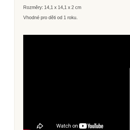
Rozměry: 14,1 x 14,1 x 2 cm
Vhodné pro děti od 1 roku.
Skladem
Sklade
Safari Ltd. Životní cyklus -
Safari Ltd. Život
Mravenec
Brouk Ro
313 Kč
313 Kč
348 Kč
34
Přidat do košíku
Přidat do k