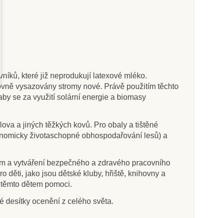
níků, které již neprodukují latexové mléko.
tovně vysazovány stromy nové. Právě použitím těchto
 aby se za využití solární energie a biomasy
ova a jiných těžkých kovů. Pro obaly a tištěné
ekonomicky životaschopné obhospodařování lesů) a
ům a vytváření bezpečného a zdravého pracovního
děti, jako jsou dětské kluby, hřiště, knihovny a
u těmto dětem pomoci.
ké desítky ocenění z celého světa.