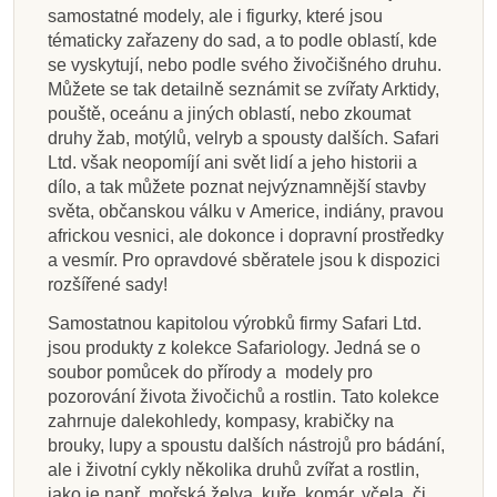
samostatné modely, ale i figurky, které jsou
tématicky zařazeny do sad, a to podle oblastí, kde
se vyskytují, nebo podle svého živočišného druhu.
Můžete se tak detailně seznámit se zvířaty Arktidy,
pouště, oceánu a jiných oblastí, nebo zkoumat
druhy žab, motýlů, velryb a spousty dalších. Safari
Ltd. však neopomíjí ani svět lidí a jeho historii a
dílo, a tak můžete poznat nejvýznamnější stavby
světa, občanskou válku v Americe, indiány, pravou
africkou vesnici, ale dokonce i dopravní prostředky
a vesmír. Pro opravdové sběratele jsou k dispozici
rozšířené sady!
Samostatnou kapitolou výrobků firmy Safari Ltd.
jsou produkty z kolekce Safariology. Jedná se o
soubor pomůcek do přírody a modely pro
pozorování života živočichů a rostlin. Tato kolekce
zahrnuje dalekohledy, kompasy, krabičky na
brouky, lupy a spoustu dalších nástrojů pro bádání,
ale i životní cykly několika druhů zvířat a rostlin,
jako je např. mořská želva, kuře, komár, včela, či