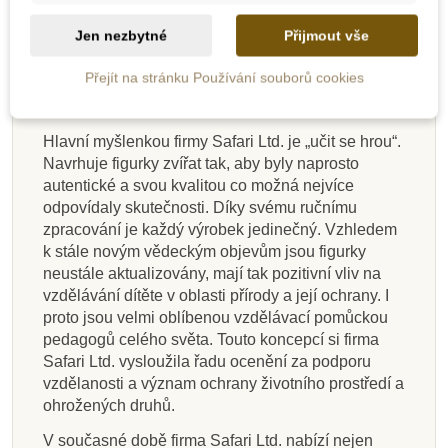
modely dinosaurů ve spolupráci s jejich nejlepšími
Jen nezbytné
Přijmout vše
paleontology. S postupným rozrůstáním firmy se
začala rozšiřovat i série modelů, které se už
Přejít na stránku Používání souborů cookies
neomezovaly jen na dinosaury, ale nabízely
pohled na celý svět.
Hlavní myšlenkou firmy Safari Ltd. je „učit se hrou“.
Navrhuje figurky zvířat tak, aby byly naprosto
autentické a svou kvalitou co možná nejvíce
odpovídaly skutečnosti. Díky svému ručnímu
zpracování je každý výrobek jedinečný. Vzhledem
k stále novým vědeckým objevům jsou figurky
neustále aktualizovány, mají tak pozitivní vliv na
vzdělávání dítěte v oblasti přírody a její ochrany. I
proto jsou velmi oblíbenou vzdělávací pomůckou
pedagogů celého světa. Touto koncepcí si firma
Safari Ltd. vysloužila řadu ocenění za podporu
vzdělanosti a význam ochrany životního prostředí a
ohrožených druhů.
V současné době firma Safari Ltd. nabízí nejen