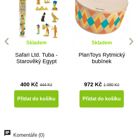
Skladem
Skladem
Safari Ltd. Tuba -
PlanToys Rytmický
Starověký Egypt
bubínek
400 Kč
972 Kč
444 Kč
1 080 Kč
Přidat do košíku
Přidat do košíku
Doporučené
-10%
-10%
-10%
Doporučené
-10%
-10%
-10%
Doporučené
Doporučené
Do školy
Do školy
Doporučené
Doporučené
Komentáře (0)