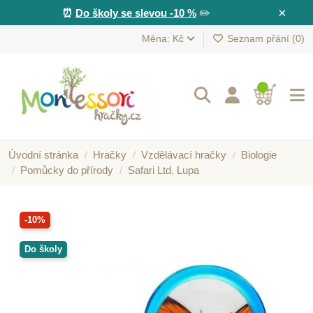
×
⏰
Do školy se slevou -10 %
✏️
Měna: Kč
Seznam přání (
0
)
Úvodní stránka
Hračky
Vzdělávací hračky
Biologie
Pomůcky do přírody
Safari Ltd. Lupa
-10%
Do školy