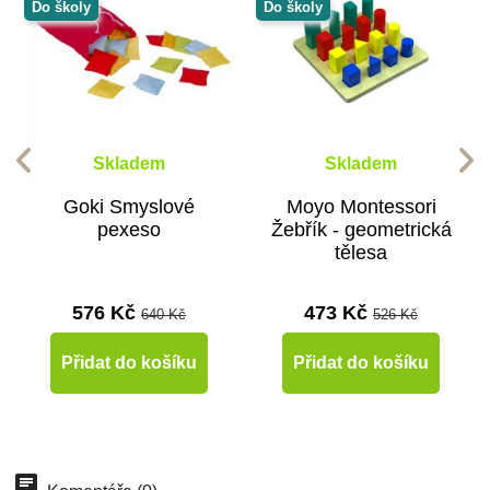
Do školy
Do školy
Skladem
Skladem
Goki Smyslové
Moyo Montessori
pexeso
Žebřík - geometrická
tělesa
576 Kč
473 Kč
640 Kč
526 Kč
Přidat do košíku
Přidat do košíku
-10%
-10%
Doporučené
Do školy
Doporučené