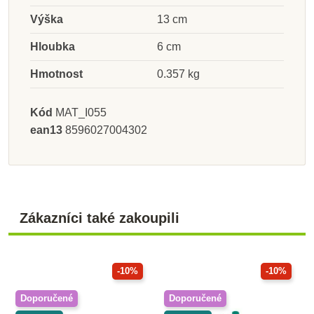
Výška
13 cm
Hloubka
6 cm
Hmotnost
0.357 kg
Kód
MAT_I055
ean13
8596027004302
Zákazníci také zakoupili
-10%
-10%
Doporučené
Doporučené