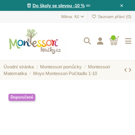
×
⏰
Do školy se slevou -10 %
✏️
Měna: Kč
Seznam přání (
0
)
Úvodní stránka
Montessori pomůcky
Montessori
Matematika
Moyo Montessori Počítadlo 1-10
Doporučené