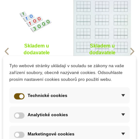
Skladem u
Skladem u
dodavatele
dodavatele
Nienhuis - Malé
Nienhuis - Papírové
Tyto webové stránky ukládají v souladu se zákony na vaše
plastové karty s čísly
listy ke Známkové
zařízení soubory, obecně nazývané cookies. Odsouhlaste
1 - 3000
hře
prosím nastavení cookies souborů pro použití webu.
490 Kč
2 520 Kč
Technické cookies
Přidat do košíku
Přidat do košíku
Analytické cookies
Marketingové cookies