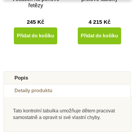
řetězy
245 Kč
4 215 Kč
Přidat do košíku
Přidat do košíku
Popis
Detaily produktu
Tato kontrolní tabulka umožňuje dětem pracovat
Skladem u
Skladem u
Skladem u
Skladem u
samostatně a opravit si své vlastní chyby.
dodavatele
dodavatele
Skladem
Skladem
dodavatele
dodavatele
Skladem
Skladem
Nienhuis - Podstavec
Moyo Montessori
Moyo Montessori
Nienhuis - Velká
Nienhuis - Násobení
Nienhuis - Odčítací
Moyo Montessori
Moyo Montessori