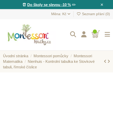
×
⏰
Do školy se slevou -10 %
✏️
Měna: Kč
Seznam přání (
0
)
Úvodní stránka
Montessori pomůcky
Montessori
Matematika
Nienhuis - Kontrolní tabulka ke Stovkové
tabuli, římské číslice