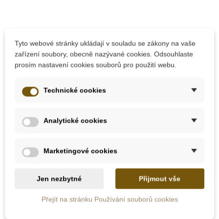
10 dalších produktů ve stejné
Tyto webové stránky ukládají v souladu se zákony na vaše
kategorii:
zařízení soubory, obecně nazývané cookies. Odsouhlaste
prosím nastavení cookies souborů pro použití webu.
Technické cookies
Analytické cookies
Marketingové cookies
Skladem u
Jen nezbytné
Přijmout vše
Skladem
dodavatele
Přejít na stránku Používání souborů cookies
Moyo Montessori
Nienhuis - Sčítací
Věšáček na perlové
prstové tabulky