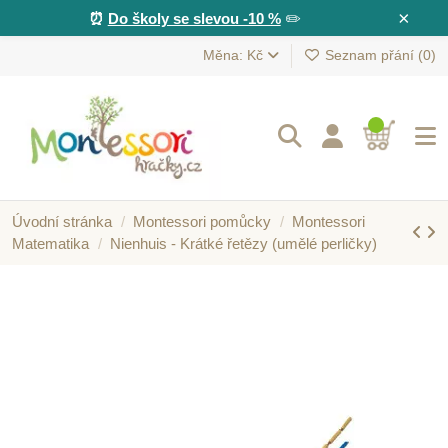
×
⏰
Do školy se slevou -10 %
✏️
Měna: Kč
Seznam přání (
0
)
Úvodní stránka
Montessori pomůcky
Montessori
Matematika
Nienhuis - Krátké řetězy (umělé perličky)