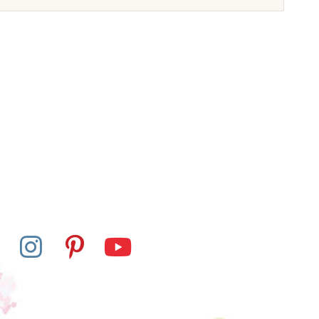
Skladem
Skladem
is - Korálková
Nienhuis - Sada aktivit k
- barevné schody
Desetinným číslům, v
mělé perličky)
anglickém jazyce
1 580 Kč
1 999 Kč
at do košíku
Přidat do košíku