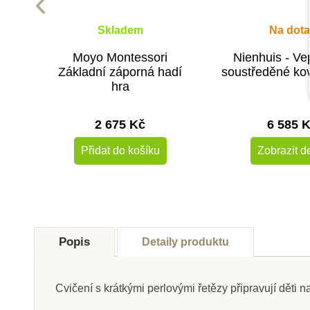
Skladem
Na dota
Moyo Montessori
Nienhuis - V
Základní záporná hadí
soustředěné ko
hra
2 675 Kč
6 585 
Přidat do košíku
Zobrazit de
Popis
Detaily produktu
Cvičení s krátkými perlovými řetězy připravují děti 