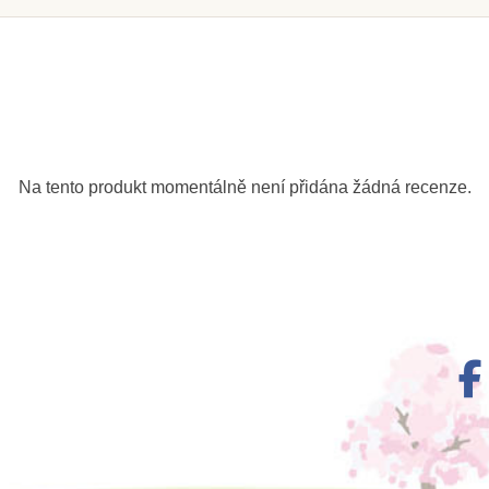
 u
le
Na dotaz
rálková
Moyo Montessori Držák
Nienhu
né schody
na perlový materiál (11-
krabice 
Na tento produkt momentálně není přidána žádná recenze.
perličky)
19)
1-10 (u
Kč
689 Kč
1
ošíku
Zobrazit detail
Přid