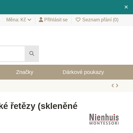
×
Měna: Kč
Přihlásit se
Seznam přání (
0
)
Značky
Dárkové poukazy
ké řetězy (skleněné