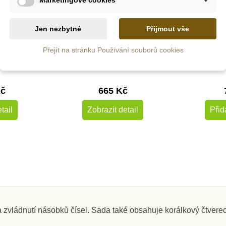
S
z
Na dotaz
do
Jen nezbytné
Přijmout vše
epsané a
Moyo Montessori Odčítací
Nienh
Přejít na stránku Používání souborů cookies
vové tvary
proužková tabule
dřevěný
Kč
665 Kč
tail
Zobrazit detail
Přid
na zvládnutí násobků čísel. Sada také obsahuje korálkový čtverec