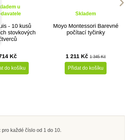
kladem u
davatele
Skladem
uis - 10 kusů
Moyo Montessori Barevné
ch stovkových
počítací tyčinky
čtverců
714 Kč
1 211 Kč
1 345 Kč
at do košíku
Přidat do košíku
 pro každé číslo od 1 do 10.