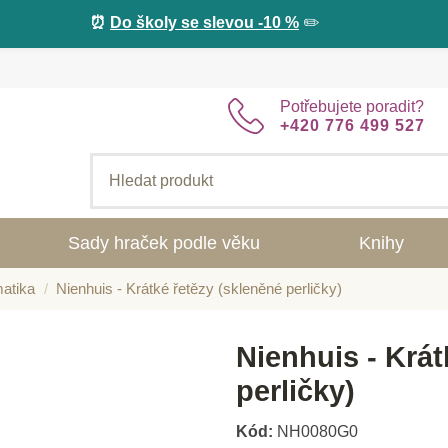
⏰
Do školy se slevou -10 %
✏️
Potřebujete poradit?
+420 776 499 527
Sady hraček podle věku
Knihy
atika
Nienhuis - Krátké řetězy (skleněné perličky)
Nienhuis - Krát
perličky)
Kód:
NH0080G0