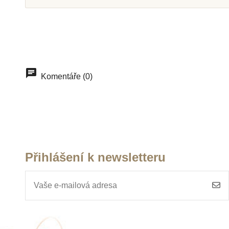
Skladem
Skladem
dodavate
Moyo Montessori 100 ks
Nienhuis - Ko
Komentáře (0)
modrých korálků
krabice - barev
1-10 (skleněné 
100 Kč
21 150 
Přidat do košíku
Přidat do k
Přihlášení k newsletteru