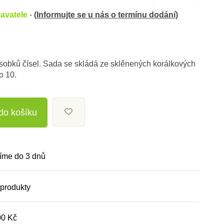
avatele
-
(Informujte se u nás o termínu dodání)
násobků čísel. Sada se skládá ze sklěnených korálkových
o 10.
 do košíku
íme do 3 dnů
 produkty
00 Kč