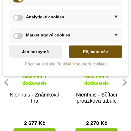
kategorii:
Analytické cookies
Marketingové cookies
Jen nezbytné
Přijmout vše
Přejít na stránku Používání souborů cookies
Skladem u
Skladem u
dodavatele
dodavatele
Nienhuis - Známková
Nienhuis - Sčítací
hra
proužková tabule
2 677 Kč
2 270 Kč