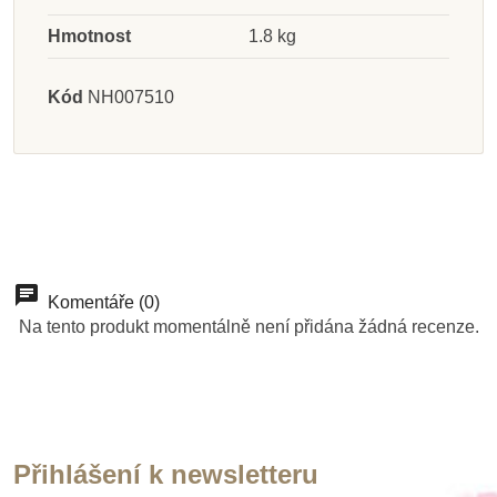
Hmotnost
1.8 kg
Přidat do košíku
Přidat do košíku
Přidat do košíku
Přidat do košíku
Přidat do košíku
Přidat do košíku
Přidat do košíku
Zobrazit detail
Kód
NH007510
Komentáře (0)
Na tento produkt momentálně není přidána žádná recenze.
Přihlášení k newsletteru