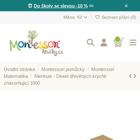
×
⏰
Do školy se slevou -10 %
✏️
Měna: Kč
Seznam přání (
0
)
Úvodní stránka
Montessori pomůcky
Montessori
Matematika
Nienhuis - Deset dřevěných krychlí
znázorňující 1000