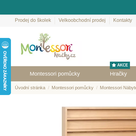
Prodej do školek
Velkoobchodní prodej
Kontakty
AKCE
Montessori pomůcky
Hračky
Úvodní stránka
Montessori pomůcky
Montessori Nábyt