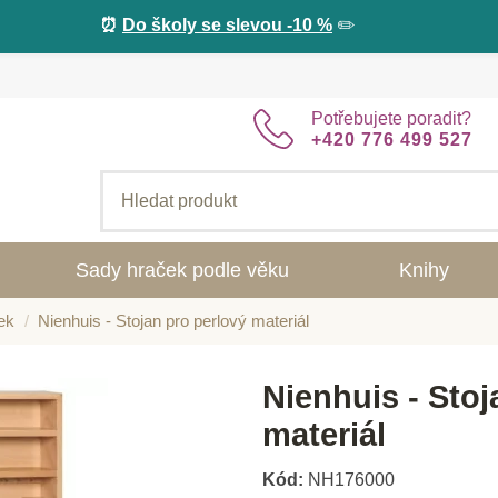
⏰
Do školy se slevou -10 %
✏️
Potřebujete poradit?
+420 776 499 527
Sady hraček podle věku
Knihy
ek
Nienhuis - Stojan pro perlový materiál
Nienhuis - Stoj
materiál
Kód:
NH176000