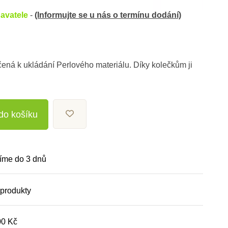
avatele
-
(Informujte se u nás o termínu dodání)
čená k ukládání Perlového materiálu. Díky kolečkům ji
 do košíku
íme do 3 dnů
 produkty
00 Kč