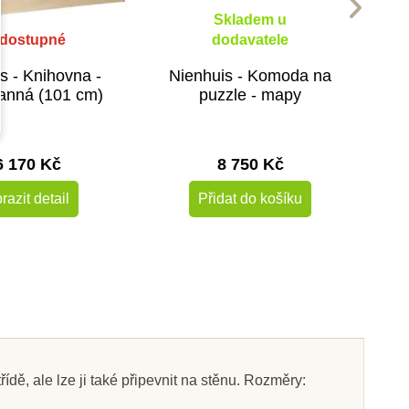
Skladem u
dostupné
dodavatele
s - Knihovna -
Nienhuis - Komoda na
anná (101 cm)
puzzle - mapy
6 170 Kč
8 750 Kč
razit detail
Přidat do košíku
ě, ale lze ji také připevnit na stěnu. Rozměry: