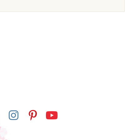
Skladem u
dostupné
dodavatele
s - Kulatý stůl
Nienhuis - Stolek pod
 (115 x 53 cm)
Sadu zvonků / pod
Zvukové hranoly
3 904 Kč
20 225 Kč
razit detail
Přidat do košíku