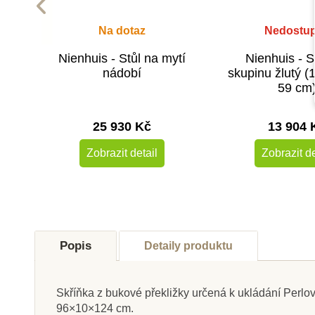
Na dotaz
Nedostu
Nienhuis - Stůl na mytí
Nienhuis - S
nádobí
skupinu žlutý (
59 cm
25 930 Kč
13 904 
Zobrazit detail
Zobrazit de
Popis
Detaily produktu
Skříňka z bukové překližky určená k ukládání Perlov
96×10×124 cm.