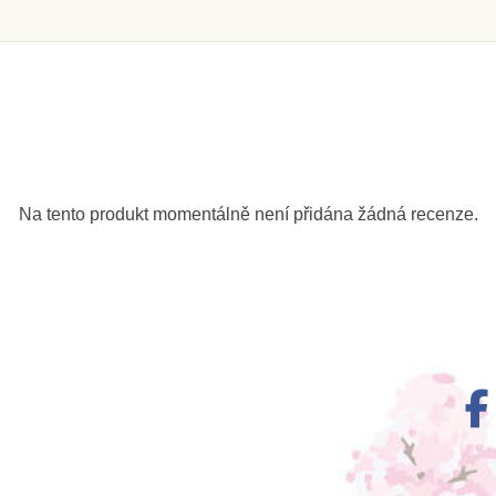
Skladem u
z
dodavatele
Ne
ri Držák
Nienhuis - Židle A1 -
Nienhui
riál (11-
oranžová (26 cm)
fialový
Na tento produkt momentálně není přidána žádná recenze.
č
4 678 Kč
1
tail
Přidat do košíku
Zob