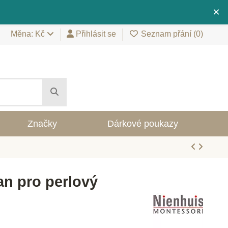
×
Měna: Kč
Přihlásit se
Seznam přání (
0
)
Značky
Dárkové poukazy
an pro perlový