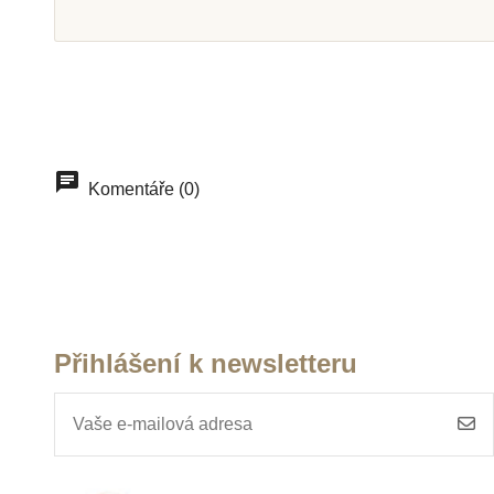
Skladem u
dodavatele
Na dota
Nienhuis - Stolička C3 -
Moyo Montesso
žlutá (35 cm)
na perlový mate
Komentáře (0)
19)
3 378 Kč
689 K
Přidat do košíku
Zobrazit de
Přihlášení k newsletteru