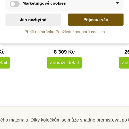
Marketingové cookies
pné
Nedostupné
Ne
Jen nezbytné
Přijmout vše
tůl pro
Nienhuis - Stůl pro
Nienhui
120 x 80 x
nejmenší - velký obdélník
oboustr
Přejít na stránku Používání souborů cookies
)
(118 x 59 x 31 cm)
Kč
8 309 Kč
2
tail
Zobrazit detail
Zob
ého materiálu. Díky kolečkům se může snadno přemisťovat po tříd