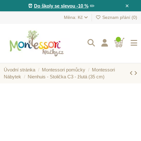
×
⏰
Do školy se slevou -10 %
✏️
Měna: Kč
Seznam přání (
0
)
Úvodní stránka
Montessori pomůcky
Montessori
Nábytek
Nienhuis - Stolička C3 - žlutá (35 cm)