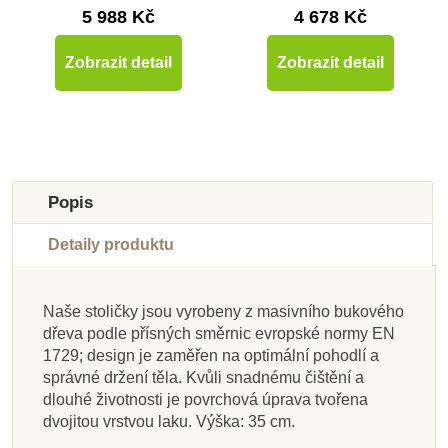
5 988 Kč
4 678 Kč
Zobrazit detail
Zobrazit detail
Popis
Detaily produktu
Naše stoličky jsou vyrobeny z masivního bukového
Skladem u
Skladem u
Skladem u
dřeva podle přísných směrnic evropské normy EN
Nedostupné
Nedostupné
dodavatele
Skladem
Nedostupné
dodavatele
dodavatele
Skladem
1729; design je zaměřen na optimální pohodlí a
správné držení těla. Kvůli snadnému čištění a
Nienhuis - Kulatý stůl
Nienhuis - Stojan pro
Nienhuis - Židle A1 -
Nienhuis - Stůl pro
Nienhuis - Stojan na
Nienhuis - Stojan na
Nienhuis - Komoda
Nienhuis - Stolička
dlouhé životnosti je povrchová úprava tvořena
skupinu žlutý (120 x
žlutý (115 x 59 cm)
oranžová (26 cm)
Zelené tabule
pro nejmenší (34,5 x
na puzzle - mapy
zapínací rámy
puzzle - mapy
dvojitou vrstvou laku. Výška: 35 cm.
80 x 59 cm)
23,5 x 26 cm)