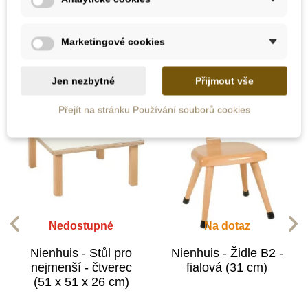
10 dalších produktů ve stejné
kategorii:
Marketingové cookies
Jen nezbytné
Přijmout vše
Přejít na stránku Používání souborů cookies
Nedostupné
Na dotaz
Nienhuis - Stůl pro
Nienhuis - Židle B2 -
nejmenší - čtverec
fialová (31 cm)
(51 x 51 x 26 cm)