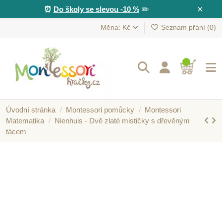
×
⏰
Do školy se slevou -10 %
✏️
Měna: Kč
Seznam přání (
0
)
Úvodní stránka
Montessori pomůcky
Montessori
Matematika
Nienhuis - Dvě zlaté mističky s dřevěným
tácem