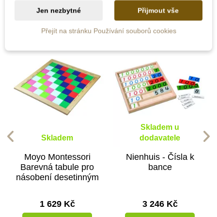
kategorii:
Jen nezbytné
Přijmout vše
Přejít na stránku Používání souborů cookies
Skladem u
Skladem
dodavatele
Moyo Montessori
Nienhuis - Čísla k
Barevná tabule pro
bance
násobení desetinným
číslem
1 629 Kč
3 246 Kč