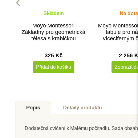
Skladem
Na dota
Moyo Montessori
Moyo Montessor
Základny pro geometrická
tabule pro n
tělesa s krabičkou
víceciferným č
325 Kč
2 256 
Přidat do košíku
Zobrazit de
Popis
Detaily produktu
Dodatečná cvičení k Malému počítadlu. Sada obsahuj