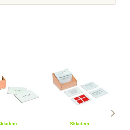
Na dotaz
Skladem
ntessori Velká
Nienhuis - Sada aktivit ke
a - dělení
Zlomkům 1, v anglickém
jazyce
 709 Kč
2 227 Kč
razit detail
Přidat do košíku
Skladem
Skladem