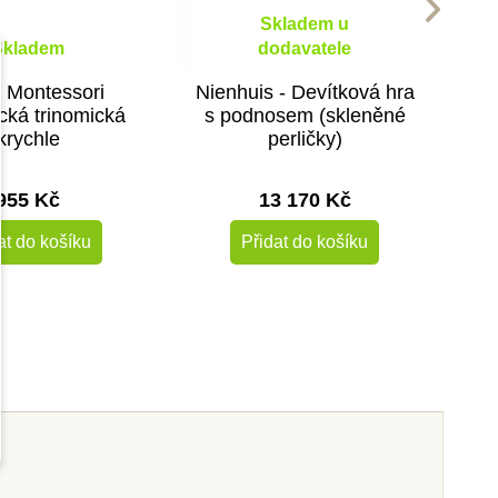
Skladem u
Skladem
dodavatele
 Montessori
Nienhuis - Devítková hra
ická trinomická
s podnosem (skleněné
krychle
perličky)
955 Kč
13 170 Kč
at do košíku
Přidat do košíku