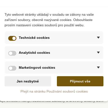
z
Na dotaz
Tyto webové stránky ukládají v souladu se zákony na vaše
zařízení soubory, obecně nazývané cookies. Odsouhlaste
i Barevná
Moyo Montessori Kovové
Moyo
ásobení
čtverce
Aritmet
prosím nastavení cookies souborů pro použití webu.
initelem
Technické cookies
Kč
2 507 Kč
Analytické cookies
tail
Zobrazit detail
Přid
Marketingové cookies
Jen nezbytné
Přijmout vše
Přejít na stránku Používání souborů cookies
e cvičební karty, rozdělovací záložky a dřevěný úložný box.