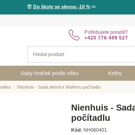
⏰
Do školy se slevou -10 %
✏️
Potřebujete poradit?
+420 776 499 527
Sady hraček podle věku
Knihy
atika
Nienhuis - Sada aktivit k Malému počítadlu
Nienhuis - Sada
počítadlu
Kód:
NH060401