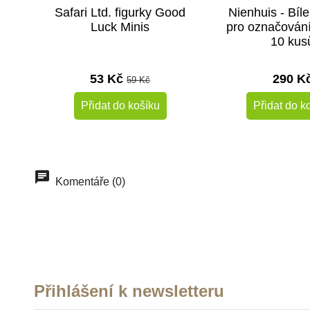
Safari Ltd. figurky Good
Nienhuis - Bíle
Luck Minis
pro označování
10 kus
53 Kč
290 K
59 Kč
Přidat do košíku
Přidat do k
Komentáře (0)
Přihlášení k newsletteru