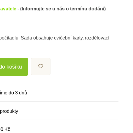
avatele
-
(Informujte se u nás o termínu dodání)
očítadlu. Sada obsahuje cvičební karty, rozdělovací
 do košíku
íme do 3 dnů
 produkty
00 Kč