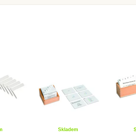
Skladem u
m
dodavatele
ri Velké
Nienhuis - Perlové řetězy
Moyo Mo
 čísly 1-
pro desítkovou tabulku
sad
(skleněné perličky)
č
4 656 Kč
3
ošíku
Přidat do košíku
Zob
m
Skladem