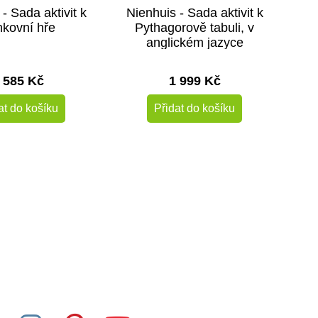
- Sada aktivit k
Nienhuis - Sada aktivit k
kovní hře
Pythagorově tabuli, v
anglickém jazyce
 585 Kč
1 999 Kč
at do košíku
Přidat do košíku