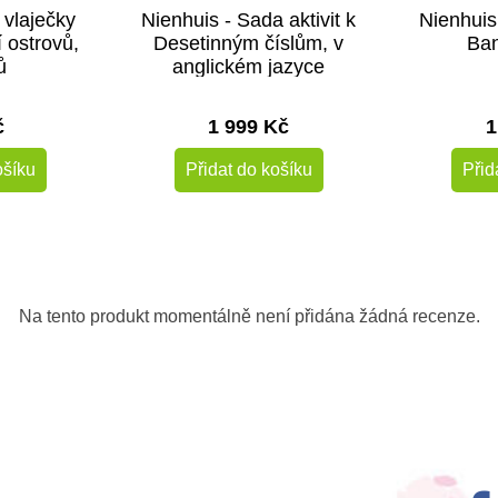
 vlaječky
Nienhuis - Sada aktivit k
Nienhuis 
 ostrovů,
Desetinným číslům, v
Ban
ů
anglickém jazyce
č
1 999 Kč
1
ošíku
Přidat do košíku
Přid
Na tento produkt momentálně není přidána žádná recenze.