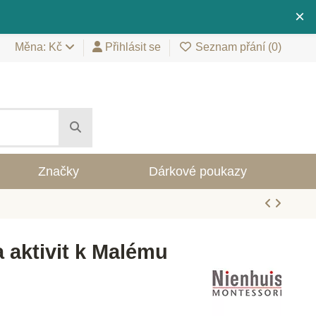
×
Měna: Kč
Přihlásit se
Seznam přání (
0
)
Značky
Dárkové poukazy
 aktivit k Malému