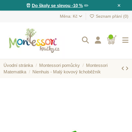
×
⏰
Do školy se slevou -10 %
✏️
Měna: Kč
Seznam přání (
0
)
Úvodní stránka
Montessori pomůcky
Montessori
Matematika
Nienhuis - Malý kovový lichoběžník