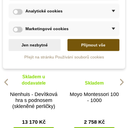
kategorii:
Analytické cookies
Marketingové cookies
Jen nezbytné
Přijmout vše
Přejít na stránku Používání souborů cookies
Skladem u
dodavatele
Skladem
Nienhuis - Devítková
Moyo Montessori 100
hra s podnosem
- 1000
(skleněné perličky)
13 170 Kč
2 758 Kč