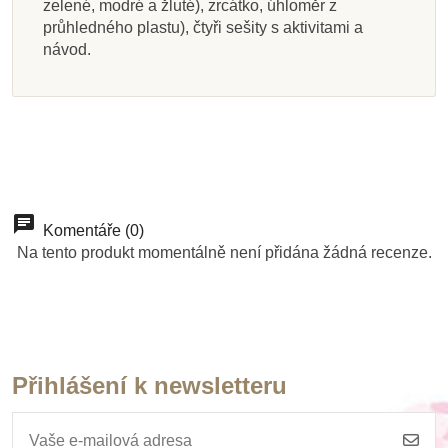
zelené, modré a žluté), zrcátko, úhloměr z
509 Kč
2 968 Kč
4 608 Kč
940 Kč
4 068 Kč
1 837 Kč
1 999 Kč
490 Kč
průhledného plastu), čtyři sešity s aktivitami a
565 Kč
návod.
Přidat do košíku
Přidat do košíku
Přidat do košíku
Zobrazit detail
Přidat do košíku
Přidat do košíku
Přidat do košíku
Přidat do košíku
Komentáře (0)
Na tento produkt momentálně není přidána žádná recenze.
Přihlášení k newsletteru