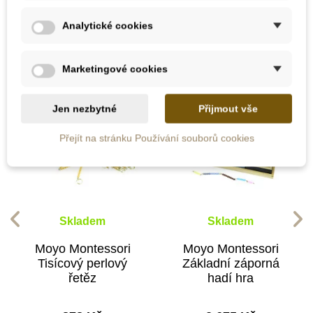
10 dalších produktů ve stejné
Analytické cookies
kategorii:
Marketingové cookies
Jen nezbytné
Přijmout vše
Přejít na stránku Používání souborů cookies
Skladem
Skladem
Moyo Montessori
Moyo Montessori
Tisícový perlový
Základní záporná
řetěz
hadí hra