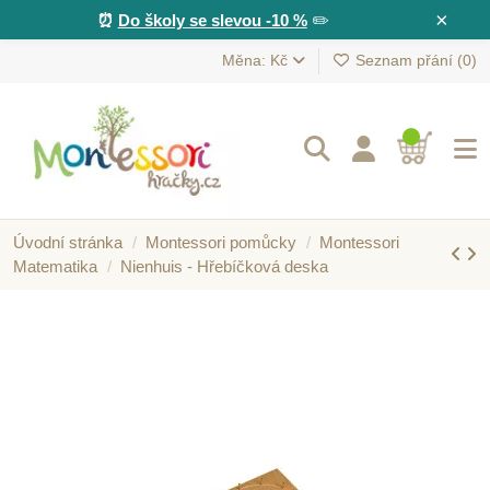
×
⏰
Do školy se slevou -10 %
✏️
Měna: Kč
Seznam přání (
0
)
Úvodní stránka
Montessori pomůcky
Montessori
Matematika
Nienhuis - Hřebíčková deska