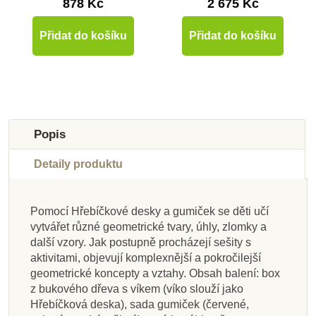
878 Kč
2 675 Kč
Přidat do košíku
Přidat do košíku
-10%
Do školy
Popis
Detaily produktu
Pomocí Hřebíčkové desky a gumiček se děti učí
Skladem u
Skladem u
Skladem u
Skladem u
Skladem u
vytvářet různé geometrické tvary, úhly, zlomky a
dodavatele
dodavatele
Na dotaz
Skladem
dodavatele
dodavatele
dodavatele
Skladem
další vzory. Jak postupně procházejí sešity s
aktivitami, objevují komplexnější a pokročilejší
Nienhuis - Seguinova
Nienhuis - Barevná
Moyo Montessori
Moyo Montessori
Nienhuis - Násobící
Nienhuis - Sada
Nienhuis - Sada
Nienhuis - Malé
geometrické koncepty a vztahy. Obsah balení: box
tabule pro násobení
Prstové tabulky k
Jabloňová hra
tabulka 11-99
aktivit ke Zlomkům 2,
plastové karty s čísly
aktivit k Seguinově
hadí hra (umělé
z bukového dřeva s víkem (víko slouží jako
víceciferných činitelů
(americký styl číslic)
dělení
v anglickém jazyce
tabulce 11 - 99
1 - 3000
korálky)
Hřebíčková deska), sada gumiček (červené,