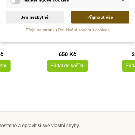
S
z
Skladem
do
Jen nezbytné
Přijmout vše
i Sčítací
Moyo Montessori Čísla s
Nienhui
Přejít na stránku Používání souborů cookies
arianta)
žetony
Násobky a
Kč
650 Kč
2
tail
Přidat do košíku
Přid
statně a opravit si své vlastní chyby.