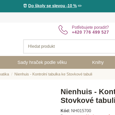
⏰
Do školy se slevou -10 %
✏️
Potřebujete poradit?
+420 776 499 527
Sady hraček podle věku
Knihy
atika
Nienhuis - Kontrolní tabulka ke Stovkové tabuli
Nienhuis - Kont
Stovkové tabul
Kód:
NH015700