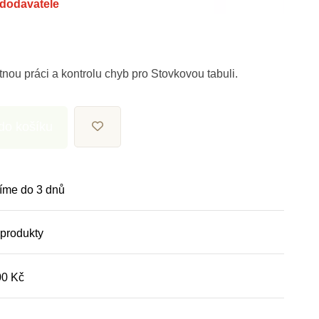
dodavatele
tnou práci a kontrolu chyb pro Stovkovou tabuli.
 do košíku
íme do 3 dnů
 produkty
00 Kč