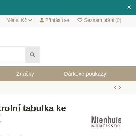
×
Měna: Kč
Přihlásit se
Seznam přání (
0
)
Značky
Dárkové poukazy
rolní tabulka ke
i