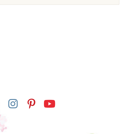
kladem u
davatele
Na dotaz
s - Černo-bílé
Moyo Montessori Barevná
1-9 (skleněné
tabule pro násobení
erličky)
víceciferným činitelem
387 Kč
2 256 Kč
at do košíku
Zobrazit detail