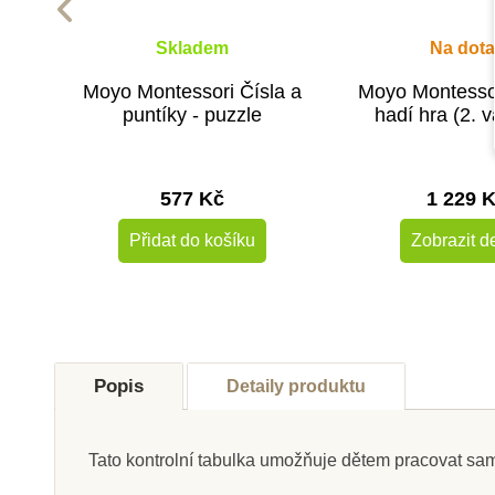
Skladem
Na dota
Moyo Montessori Čísla a
Moyo Montessor
puntíky - puzzle
hadí hra (2. v
577 Kč
1 229 
Přidat do košíku
Zobrazit de
Popis
Detaily produktu
Tato kontrolní tabulka umožňuje dětem pracovat samo