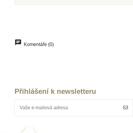
Skladem
Sklade
Moyo Montessori Elipsoid
Moyo Monte
Komentáře (0)
s podstavcem
Věšáček na 
řetězy
129 Kč
245 K
Přidat do košíku
Přidat do k
Přihlášení k newsletteru