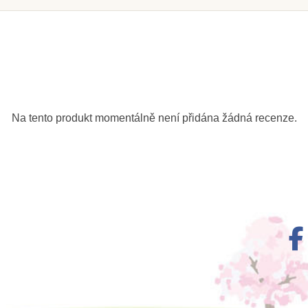
S
m
Skladem
do
ssori
Moyo Montessori
Nienhui
perlové
Pythagorova tabule
schody 
Na tento produkt momentálně není přidána žádná recenze.
p
č
808 Kč
ošíku
Přidat do košíku
Přid