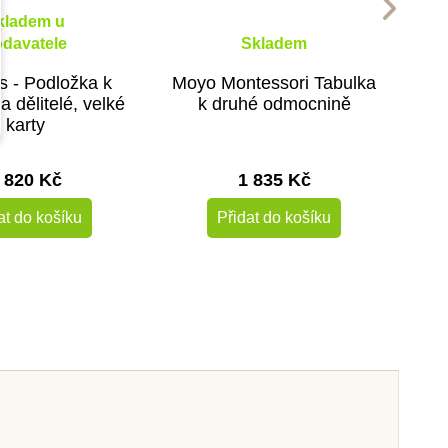
kladem u
davatele
Skladem
s - Podložka k
Moyo Montessori Tabulka
 dělitelé, velké
k druhé odmocnině
karty
 820 Kč
1 835 Kč
at do košíku
Přidat do košíku