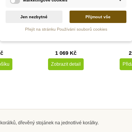
S
m
Na dotaz
do
Jen nezbytné
Přijmout vše
dová hra
Moyo Montessori Zlomky
Nienhuis 
Přejít na stránku Používání souborů cookies
- výřezy ( 1 - 1/10)
Barev
násoben
č
Kč
1 069 Kč
2
ošíku
Zobrazit detail
Přid
korálků, dřevěný stojánek na jednotlivé korálky.