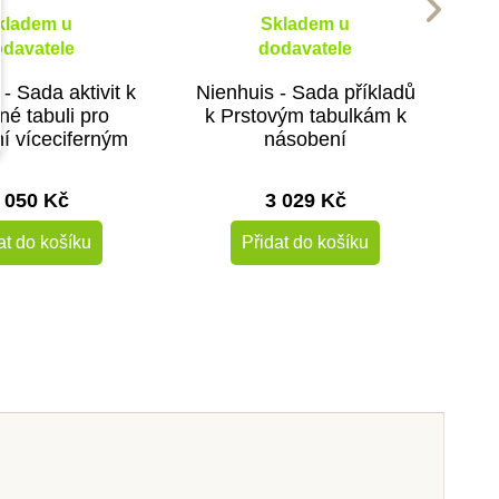
kladem u
Skladem u
davatele
dodavatele
- Sada aktivit k
Nienhuis - Sada příkladů
né tabuli pro
k Prstovým tabulkám k
í víceciferným
násobení
initelem
 050 Kč
3 029 Kč
at do košíku
Přidat do košíku