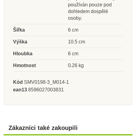
používán pouze pod
dohledem dospělé
osoby.
Šířka
6 cm
Výška
10.5 cm
Hloubka
6 cm
Hmotnost
0.26 kg
Kód
SMV0198-3_M014-1
ean13
8596027003831
Zákazníci také zakoupili