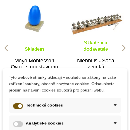
Skladem u
Skladem
dodavatele
Moyo Montessori
Nienhuis - Sada
Ovoid s podstavcem
zvonků
Tyto webové stránky ukládají v souladu se zákony na vaše
zařízení soubory, obecně nazývané cookies. Odsouhlaste
129 Kč
41 306 Kč
prosím nastavení cookies souborů pro použití webu.
Přidat do košíku
Přidat do košíku
Technické cookies
Analytické cookies
Balení