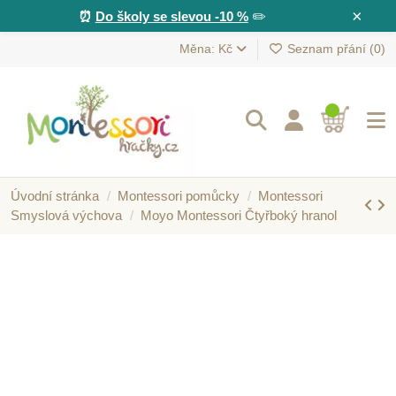
×
⏰
Do školy se slevou -10 %
✏️
Měna: Kč
Seznam přání (
0
)
Úvodní stránka
Montessori pomůcky
Montessori
Smyslová výchova
Moyo Montessori Čtyřboký hranol