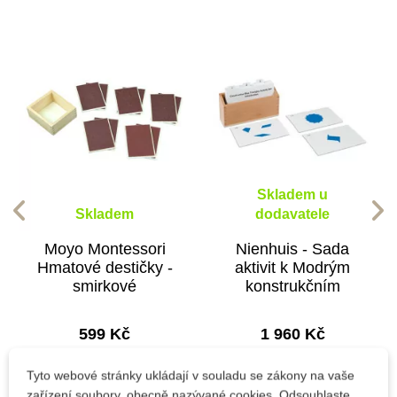
Skladem u
Skladem
dodavatele
Moyo Montessori
Nienhuis - Sada
Hmatové destičky -
aktivit k Modrým
smirkové
konstrukčním
trojúhelníkům, v
anglickém jazyce
599 Kč
1 960 Kč
Přidat do košíku
Přidat do košíku
Tyto webové stránky ukládají v souladu se zákony na vaše
zařízení soubory, obecně nazývané cookies. Odsouhlaste