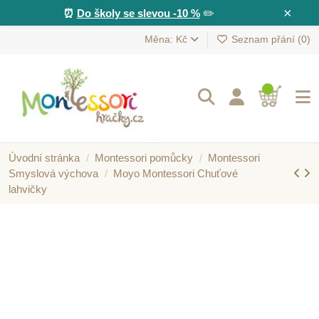
×
⏰
Do školy se slevou -10 %
✏️
Měna: Kč
Seznam přání (
0
)
Úvodní stránka
Montessori pomůcky
Montessori
Smyslová výchova
Moyo Montessori Chuťové
lahvičky