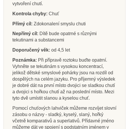
vytvoření chutí.
Kontrola chyby:
Chuť
Přímý cíl:
Zdokonalení smyslu chuti
Nepřímý cíl:
Dítě bude opatrné s různými
tekutinami a substancemi
Doporučený věk:
od 4,5 let
Poznámka:
Při přípravě roztoku buďte opatrní.
Vyhněte se tekutinám s vysokou koncentrací,
jelikož dětské smyslové pohárky jsou na rozdíl od
dospělých na celém jazyku. Pro příjemný výsledek
je dobré dát na první místo dvojici se sladkou chutí
a dvojici s hořkou chutí až na poslední místo. Mezi
tyto dvě umístit slanou a kyselou chuť.
Pomocí chuťových lahviček můžeme rozvíjet slovní
zásobu o názvy - sladký, kyselý, slaný, hořký
včetně komparativů a superlativů. Přídavné jméno
můžeme dát ve spojení s podstatným jménem v