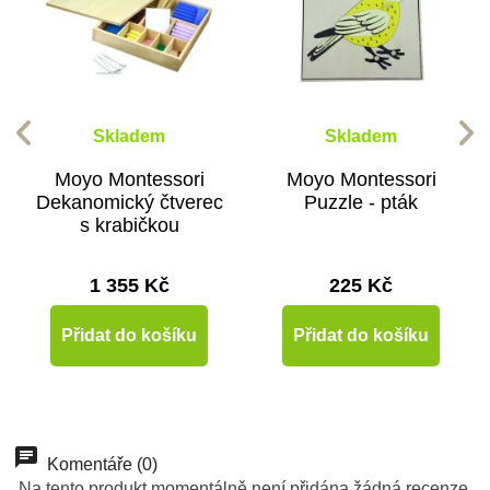
Skladem
Skladem
Moyo Montessori
Moyo Montessori
Dekanomický čtverec
Puzzle - pták
s krabičkou
1 355 Kč
225 Kč
Přidat do košíku
Přidat do košíku
-10%
Doporučené
-10%
Do školy
Do školy
Komentáře (0)
Na tento produkt momentálně není přidána žádná recenze.