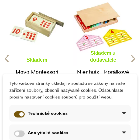
Skladem u
Skladem
dodavatele
Moyo Montessori
Nienhuis - Korálkové
Čísla a puntíky -
domečky
Tyto webové stránky ukládají v souladu se zákony na vaše
puzzle
zařízení soubory, obecně nazývané cookies. Odsouhlaste
prosím nastavení cookies souborů pro použití webu.
577 Kč
2 529 Kč
Technické cookies
Přidat do košíku
Přidat do košíku
Analytické cookies