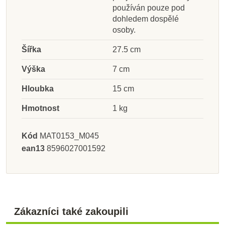
používán pouze pod
dohledem dospělé
osoby.
Šířka
27.5 cm
Výška
7 cm
Hloubka
15 cm
Hmotnost
1 kg
Kód
MAT0153_M045
ean13
8596027001592
Zákazníci také zakoupili