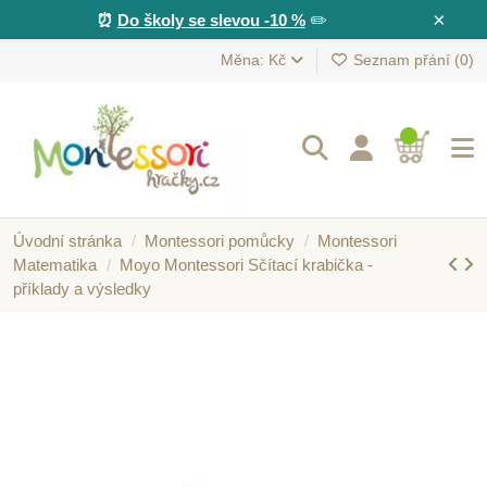
×
⏰
Do školy se slevou -10 %
✏️
Měna: Kč
Seznam přání (
0
)
Úvodní stránka
Montessori pomůcky
Montessori
Matematika
Moyo Montessori Sčítací krabička -
příklady a výsledky