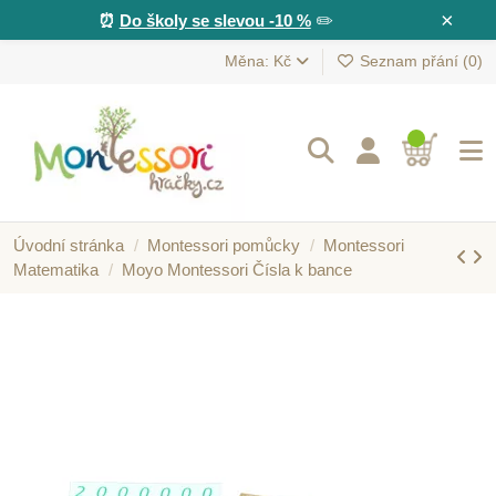
×
⏰
Do školy se slevou -10 %
✏️
Měna: Kč
Seznam přání (
0
)
Úvodní stránka
Montessori pomůcky
Montessori
Matematika
Moyo Montessori Čísla k bance