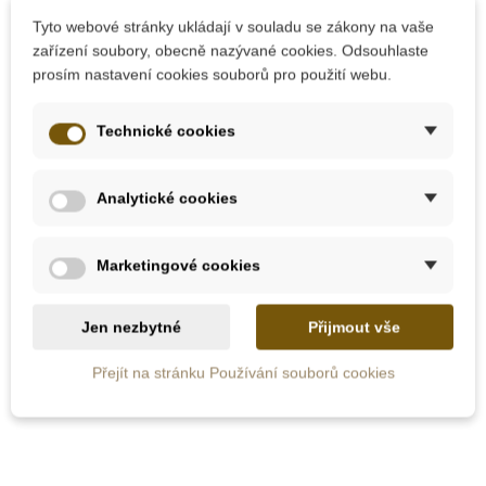
Tyto webové stránky ukládají v souladu se zákony na vaše
zařízení soubory, obecně nazývané cookies. Odsouhlaste
prosím nastavení cookies souborů pro použití webu.
Technické cookies
Skladem
Skladem
Analytické cookies
Moyo Montessori
Moyo Montessori
Modré geometrické
Malé červeno-modré
Marketingové cookies
hranoly
tyče
Jen nezbytné
Přijmout vše
940 Kč
827 Kč
Přejít na stránku Používání souborů cookies
Přidat do košíku
Přidat do košíku