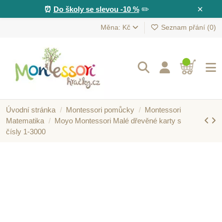
×
⏰
Do školy se slevou -10 %
✏️
Měna: Kč
Seznam přání (
0
)
Úvodní stránka
Montessori pomůcky
Montessori
Matematika
Moyo Montessori Malé dřevěné karty s
čísly 1-3000