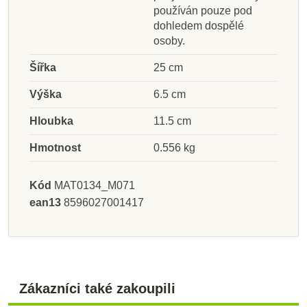
používán pouze pod
dohledem dospělé
osoby.
Šířka
25 cm
Výška
6.5 cm
Hloubka
11.5 cm
Hmotnost
0.556 kg
Kód
MAT0134_M071
ean13
8596027001417
Zákazníci také zakoupili