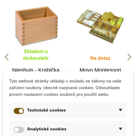
Skladem u
dodavatele
Na dotaz
Nienhuis - Krabička
Moyo Montessori
na Smirkové číslice
Kompletní sada
Tyto webové stránky ukládají v souladu se zákony na vaše
zlatého perlového
zařízení soubory, obecně nazývané cookies. Odsouhlaste
materiálu
prosím nastavení cookies souborů pro použití webu.
679 Kč
7 897 Kč
Technické cookies
Přidat do košíku
Zobrazit detail
Analytické cookies