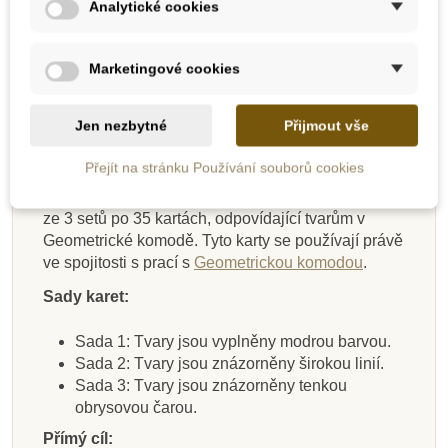
Analytické cookies
Popis
Marketingové cookies
Detaily produktu
Jen nezbytné
Přijmout vše
Přejít na stránku Používání souborů cookies
Karty ke geometrické komodě jsou doplňující
Skladem u
Skladem u
Skladem u
Skladem u
smyslovou Montessori pomůckou
, skládající se
dodavatele
dodavatele
Na dotaz
Skladem
dodavatele
dodavatele
Skladem
Skladem
ze 3 setů po 35 kartách, odpovídající tvarům v
Geometrické komodě. Tyto karty se používají právě
Nienhuis - Šestiboký
Moyo Montessori
Moyo Montessori
Nienhuis -
Nienhuis - Zvukové
Moyo Montessori
Moyo Montessori
Nienhuis - Kužel
ve spojitosti s prací s
Geometrickou komodou
.
Kontrolní karty k
Hnědé schody -
Konstrukční
hranol
Barevné destičky 1 -
Základny pro
válečky
Hnědým schodům
zmenšená verze
trojúhelníky
geometrická tělesa
Základní sada
Sady karet:
Sada 1: Tvary jsou vyplněny modrou barvou.
2 264 Kč
9 700 Kč
850 Kč
75 Kč
3 208 Kč
4 565 Kč
250 Kč
199 Kč
Sada 2: Tvary jsou znázorněny širokou linií.
Sada 3: Tvary jsou znázorněny tenkou
Přidat do košíku
Přidat do košíku
Přidat do košíku
Zobrazit detail
Přidat do košíku
Přidat do košíku
Přidat do košíku
Přidat do košíku
obrysovou čarou.
Přímý cíl: