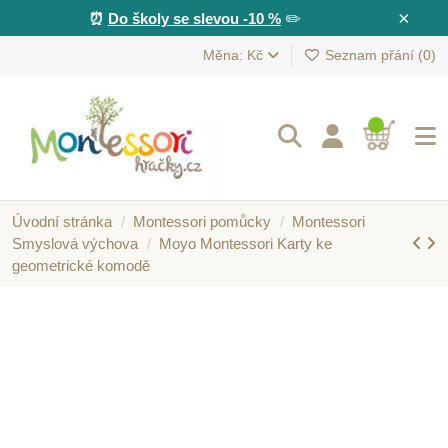
×
⏰
Do školy se slevou -10 %
✏️
Měna: Kč
Seznam přání (
0
)
Úvodní stránka
Montessori pomůcky
Montessori
Smyslová výchova
Moyo Montessori Karty ke
geometrické komodě