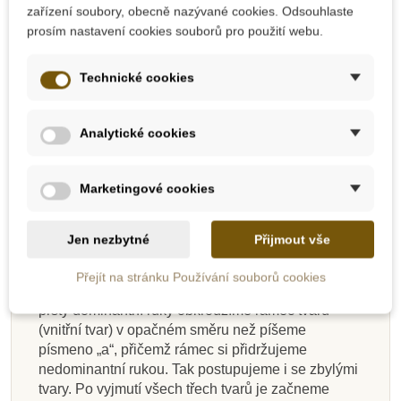
zařízení soubory, obecně nazývané cookies. Odsouhlaste
válečky s úchyty
,
růžová věž
,
hnědé schody
a
prosím nastavení cookies souborů pro použití webu.
červené tyče
.
Technické cookies
Postup:
Společně jdeme s dítětem pro pomůcku a
Analytické cookies
s podnosem je seznámíme: „To je úvodní rám ke
geometrické komodě.“ Ukážeme dítěti, jak se
Marketingové cookies
podnos uchopí a přenáší. Podnos položíme do
horního levého rohu na kobereček. Následně
vyjmeme první tvar z leva nedominantní rukou (3
Jen nezbytné
Přijmout vše
prsty) a obkroužím dvěma prsty dominantní ruky
tak, jak píšeme písmeno „a“. Pak ho položíme do
Přejít na stránku Používání souborů cookies
spodního prázdného okénka podnosu a dvěma
prsty dominantní ruky obkroužíme rámec tvaru
(vnitřní tvar) v opačném směru než píšeme
písmeno „a“, přičemž rámec si přidržujeme
nedominantní rukou. Tak postupujeme i se zbylými
tvary. Po vyjmutí všech třech tvarů je začneme