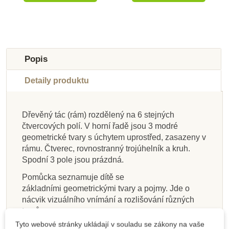
Popis
Detaily produktu
Dřevěný tác (rám) rozdělený na 6 stejných
Skladem u
Skladem u
Skladem u
Skladem u
čtvercových polí. V horní řadě jsou 3 modré
dodavatele
dodavatele
Skladem
Skladem
dodavatele
dodavatele
Na dotaz
Skladem
geometrické tvary s úchytem uprostřed, zasazeny v
rámu. Čtverec, rovnostranný trojúhelník a kruh.
Nienhuis - Termické
Moyo Montessori
Moyo Montessori
Nienhuis -
Nienhuis - Stojan pro
Moyo Montessori
Moyo Montessori
Nienhuis - Sada
Spodní 3 pole jsou prázdná.
Teplotní destičky
skleněné tablety
Čichové dózy
Dekanomický
Hmatové destičky -
Krabička ve tvaru
měření výšky
aktivit ke
čtverec, s krabičkou
Geometrickým
krychle s tisíci
smirkové
Pomůcka seznamuje dítě se
tělesům, v anglickém
krychličkami
základními geometrickými tvary a pojmy. Jde o
(1x1x1cm)
jazyce
nácvik vizuálního vnímání a rozlišování různých
3 660 Kč
270 Kč
815 Kč
689 Kč
1 999 Kč
1 660 Kč
599 Kč
815 Kč
tvarů.
Tyto webové stránky ukládají v souladu se zákony na vaše
Přidat do košíku
Přidat do košíku
Přidat do košíku
Přidat do košíku
Přidat do košíku
Přidat do košíku
Přidat do košíku
Zobrazit detail
Práci s geometrickým podnosem předchází