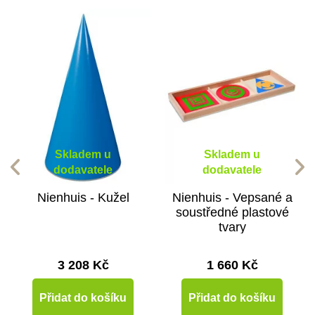
Skladem u
Skladem u
dodavatele
dodavatele
Nienhuis - Kužel
Nienhuis - Vepsané a
soustředné plastové
tvary
3 208 Kč
1 660 Kč
Přidat do košíku
Přidat do košíku