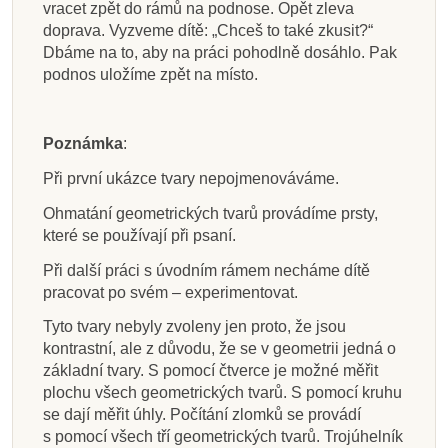
vracet zpět do rámů na podnose. Opět zleva
doprava. Vyzveme dítě: „Chceš to také zkusit?“
Dbáme na to, aby na práci pohodlně dosáhlo. Pak
podnos uložíme zpět na místo.
Poznámka
:
Při první ukázce tvary nepojmenováváme.
Ohmatání geometrických tvarů provádíme prsty,
které se používají při psaní.
Při další práci s úvodním rámem necháme dítě
pracovat po svém – experimentovat.
Tyto tvary nebyly zvoleny jen proto, že jsou
kontrastní, ale z důvodu, že se v geometrii jedná o
základní tvary. S pomocí čtverce je možné měřit
plochu všech geometrických tvarů. S pomocí kruhu
se dají měřit úhly. Počítání zlomků se provádí
s pomocí všech tří geometrických tvarů. Trojúhelník