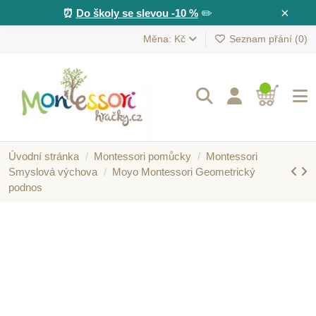
×
⏰
Do školy se slevou -10 %
✏️
Měna: Kč
Seznam přání (
0
)
Úvodní stránka
Montessori pomůcky
Montessori
Smyslová výchova
Moyo Montessori Geometrický
podnos