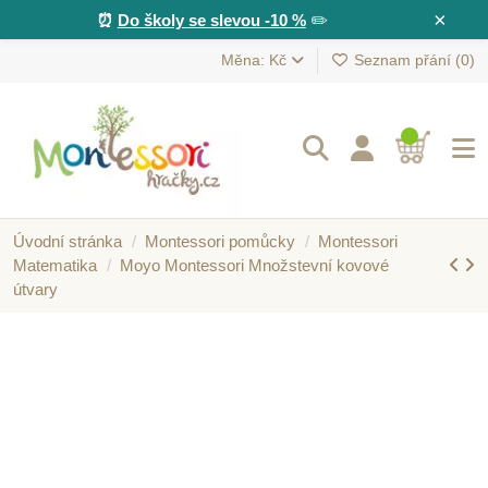
×
⏰
Do školy se slevou -10 %
✏️
Měna: Kč
Seznam přání (
0
)
Úvodní stránka
Montessori pomůcky
Montessori
Matematika
Moyo Montessori Množstevní kovové
útvary