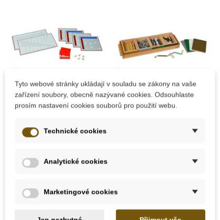
Skladem u
Skladem u
Tyto webové stránky ukládají v souladu se zákony na vaše
dodavatele
dodavatele
zařízení soubory, obecně nazývané cookies. Odsouhlaste
prosím nastavení cookies souborů pro použití webu.
Nienhuis - Sčítací
Nienhuis - Odčítací
prstové tabulky
hadí hra (umělé
Technické cookies
korálky)
4 215 Kč
5 314 Kč
Analytické cookies
Přidat do košíku
Přidat do košíku
Marketingové cookies
Jen nezbytné
Přijmout vše