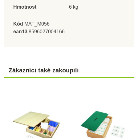
Hmotnost
6 kg
Kód
MAT_M056
ean13
8596027004166
Zákazníci také zakoupili