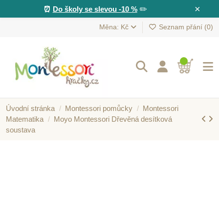
×
⏰
Do školy se slevou -10 %
✏️
Měna: Kč
Seznam přání (
0
)
Úvodní stránka
Montessori pomůcky
Montessori
Matematika
Moyo Montessori Dřevěná desítková
soustava