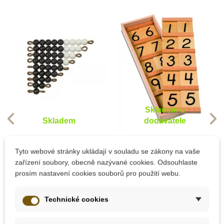
Skladem u
Skladem
dodavatele
Moyo Montessori
Nienhuis - Seguinova
Černo-bílé korálkové
tabulka 11-99
Tyto webové stránky ukládají v souladu se zákony na vaše
schody (1-9)
(americký styl číslic)
zařízení soubory, obecně nazývané cookies. Odsouhlaste
prosím nastavení cookies souborů pro použití webu.
70 Kč
2 968 Kč
Technické cookies
Přidat do košíku
Přidat do košíku