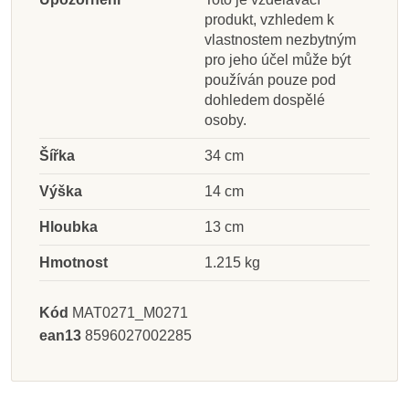
produkt, vzhledem k
vlastnostem nezbytným
pro jeho účel může být
používán pouze pod
dohledem dospělé
osoby.
Šířka
34 cm
Výška
14 cm
Hloubka
13 cm
Hmotnost
1.215 kg
Kód
MAT0271_M0271
ean13
8596027002285