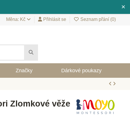
×
Měna: Kč
Přihlásit se
Seznam přání (
0
)
Značky
Dárkové poukazy
ri Zlomkové věže