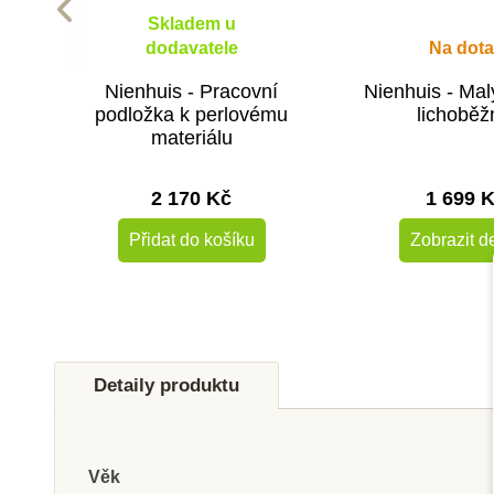
Skladem u
dodavatele
Na dota
Nienhuis - Pracovní
Nienhuis - Ma
podložka k perlovému
lichoběž
materiálu
2 170 Kč
1 699 
Přidat do košíku
Zobrazit de
Detaily produktu
Věk