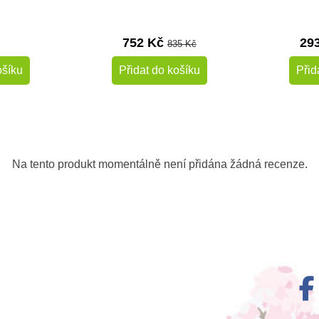
752 Kč
29
835 Kč
ošíku
Přidat do košíku
Přid
-10%
Na tento produkt momentálně není přidána žádná recenze.
m
Skladem