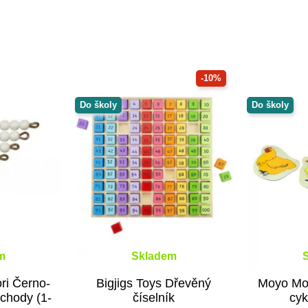
-10%
Do školy
Do školy
m
Skladem
ri Černo-
Bigjigs Toys Dřevěný
Moyo Mon
schody (1-
číselník
cyk