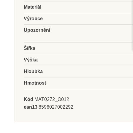
Materiál
Výrobce
Skladem
Na dotaz
dodavate
Upozornění
Moyo Montessori Držák
Nienhuis - Mi
na perlový materiál (11-
krychl
Šířka
19)
Výška
689 Kč
20 194 
Hloubka
Zobrazit detail
Přidat do k
Hmotnost
Kód
MAT0272_O012
ean13
8596027002292