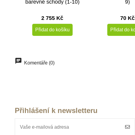
barevné schody (1-10)
9)
2 755 Kč
70 Kč
Přidat do košíku
Přidat do k
Doporučené
Doporučené
Komentáře (0)
Do školy
Přihlášení k newsletteru
Skladem
Sklade