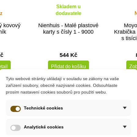
Skladem u
z
dodavatele
lý kovový
Nienhuis - Malé plastové
Moyo
ník
karty s čísly 1 - 9000
Krabička 
s tisíc
(
Kč
544 Kč
tail
Přidat do košíku
Zob
Tyto webové stránky ukládají v souladu se zákony na vaše
zařízení soubory, obecně nazývané cookies. Odsouhlaste
prosím nastavení cookies souborů pro použití webu.
Technické cookies
Analytické cookies
6 let +