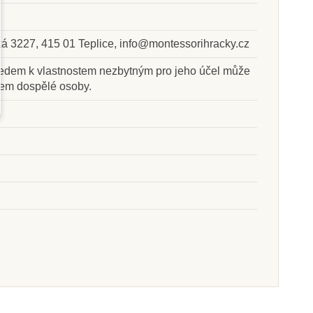
ská 3227, 415 01 Teplice, info@montessorihracky.cz
Skladem u
Skladem
dodavatele
hledem k vlastnostem nezbytným pro jeho účel může
em dospělé osoby.
 Montessori
Nienhuis - Listy s příklady
 na hadí hru 1
k odčítání 3
299 Kč
2 247 Kč
at do košíku
Přidat do košíku