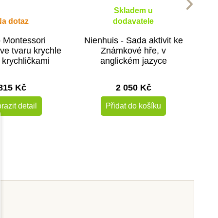
Skladem u
Na dotaz
dodavatele
 Montessori
Nienhuis - Sada aktivit ke
ve tvaru krychle
Známkové hře, v
i krychličkami
anglickém jazyce
1x1x1cm)
815 Kč
2 050 Kč
razit detail
Přidat do košíku