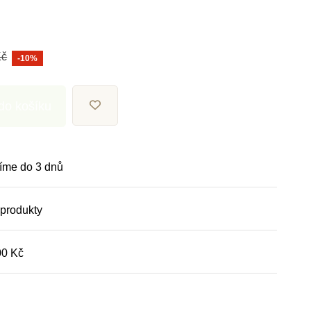
Kč
-10%
 do košíku
íme do 3 dnů
 produkty
00 Kč