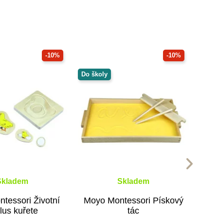
-10%
-10%
Do školy
Skladem
Skladem
tessori Životní
Moyo Montessori Pískový
lus kuřete
tác