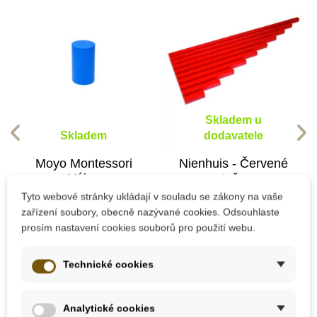
Skladem u
Skladem
dodavatele
Moyo Montessori
Nienhuis - Červené
Válec
tyče
Tyto webové stránky ukládají v souladu se zákony na vaše
zařízení soubory, obecně nazývané cookies. Odsouhlaste
prosím nastavení cookies souborů pro použití webu.
115 Kč
4 907 Kč
Přidat do košíku
Přidat do košíku
Technické cookies
Analytické cookies