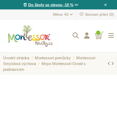
×
⏰
Do školy se slevou -10 %
✏️
Měna: Kč
Seznam přání (
0
)
Úvodní stránka
Montessori pomůcky
Montessori
Smyslová výchova
Moyo Montessori Ovoid s
podstavcem