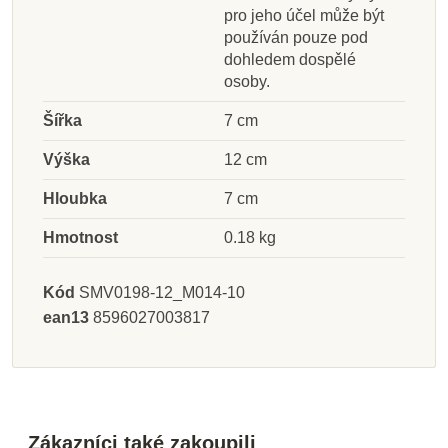
pro jeho účel může být
používán pouze pod
dohledem dospělé
osoby.
Šířka
7 cm
Výška
12 cm
Hloubka
7 cm
Hmotnost
0.18 kg
Kód
SMV0198-12_M014-10
ean13
8596027003817
Zákazníci také zakoupili