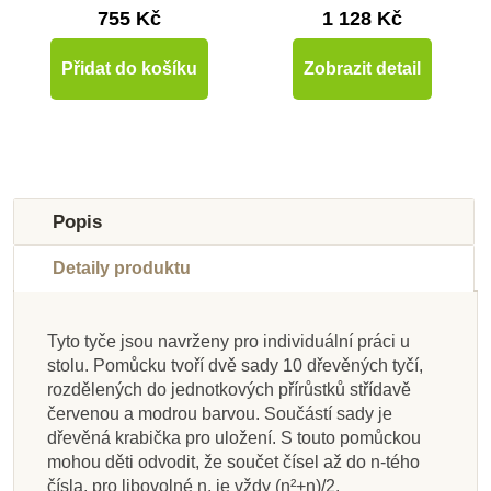
755 Kč
1 128 Kč
Přidat do košíku
Zobrazit detail
-10%
Do školy
Popis
Detaily produktu
Tyto tyče jsou navrženy pro individuální práci u
Skladem u
Skladem u
Skladem u
Skladem u
stolu. Pomůcku tvoří dvě sady 10 dřevěných tyčí,
dodavatele
Na dotaz
Na dotaz
Na dotaz
dodavatele
dodavatele
dodavatele
Na dotaz
rozdělených do jednotkových přírůstků střídavě
červenou a modrou barvou. Součástí sady je
Moyo Montessori
Moyo Montessori
Moyo Montessori
Nienhuis - Sada
Nienhuis - Krabička
Nienhuis - Listy s
Nienhuis - Velká
Nienhuis - Malý
dřevěná krabička pro uložení. S touto pomůckou
Znaky pro počítání v
Zlomkové kuželky -
Barevné korálkové
aktivit k Velkému
kovový lichoběžník
příklady k dělení
sada - dělení
na vřeténka
mohou děti odvodit, že součet čísel až do n-tého
perlovému materiálu
zmenšená verze
schody (1-10)
krabičce
čísla, pro libovolné n, je vždy (n²+n)/2.