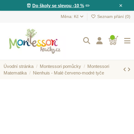
×
⏰
Do školy se slevou -10 %
✏️
Měna: Kč
Seznam přání (
0
)
Úvodní stránka
Montessori pomůcky
Montessori
Matematika
Nienhuis - Malé červeno-modré tyče