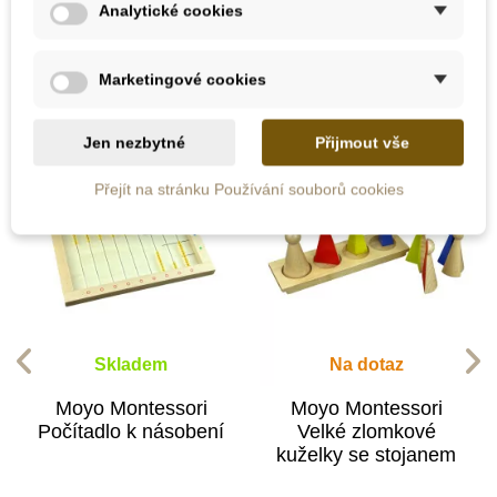
Analytické cookies
10 dalších produktů ve stejné
kategorii:
Marketingové cookies
Jen nezbytné
Přijmout vše
Přejít na stránku Používání souborů cookies
Skladem
Na dotaz
Moyo Montessori
Moyo Montessori
Počítadlo k násobení
Velké zlomkové
kuželky se stojanem