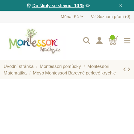
×
⏰
Do školy se slevou -10 %
✏️
Měna: Kč
Seznam přání (
0
)
Úvodní stránka
Montessori pomůcky
Montessori
Matematika
Moyo Montessori Barevné perlové krychle