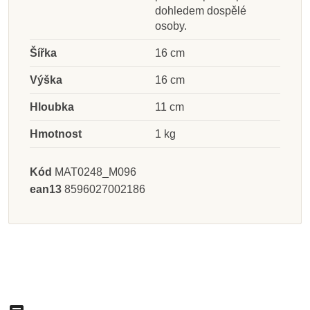
dohledem dospělé
osoby.
Šířka
16 cm
Výška
16 cm
Hloubka
11 cm
Hmotnost
1 kg
Kód
MAT0248_M096
ean13
8596027002186