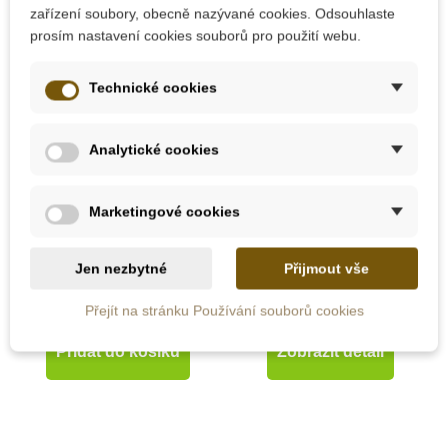
zařízení soubory, obecně nazývané cookies. Odsouhlaste
prosím nastavení cookies souborů pro použití webu.
Technické cookies
Skladem u
Analytické cookies
dodavatele
Na dotaz
Nienhuis - Šedá a
Moyo Montessori
Marketingové cookies
bílá čísla
Kovové trojúhelníky
Jen nezbytné
Přijmout vše
1 924 Kč
1 018 Kč
Přejít na stránku Používání souborů cookies
Přidat do košíku
Zobrazit detail